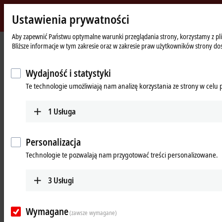
Ustawienia prywatności
Beckhoff
-
Aby zapewnić Państwu optymalne warunki przeglądania strony, korzystamy z plik
Strona
Products
MX-System
Bliższe informacje w tym zakresie oraz w zakresie praw użytkowników strony do
New
główna
Automation
Pluggable system solution for
Technology
Wydajność i statystyki
control cabinet-free automation: The
Te technologie umożliwiają nam analizę korzystania ze strony w celu
MX-System
1
Usługa
MX-System Designer
Product overview table
Personalizacja
Product finder
News
Technologie te pozwalają nam przygotować treści personalizowane.
Products
3
Usługi
MBxxxx | Baseplates
Scalable baseplates as the basis for automation
Wymagane
without control cabinets.
(zawsze wymagane)