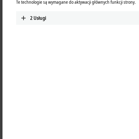
Te technologie są wymagane do aktywacji głównych funkcji strony.
Learn more
2
Usługi
MCxxxx | IPC modules
Robust industrial PCs to control all automation
applications.
Learn more
MOxxxx | I/O modules
Comprehensive selection of I/O modules for all
signals of the automation world.
Learn more
MDxxxx | Drive modules
Compact multi-axis systems for drives of all types
and power levels.
Learn more