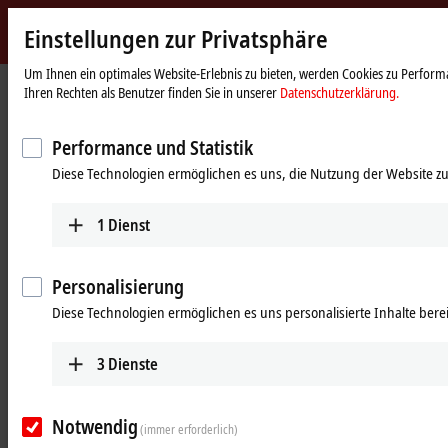
Einstellungen zur Privatsphäre
Beckhoff
-
Um Ihnen ein optimales Website-Erlebnis zu bieten, werden Cookies zu Performa
Startseite
Produkte
MX-System
Ihren Rechten als Benutzer finden Sie in unserer
Datenschutzerklärung.
New
Automation
Steckbare Systemlösung für die
Technology
Performance und Statistik
schaltschranklose Automatisierung:
Diese Technologien ermöglichen es uns, die Nutzung der Website zu
das MX-System
1
Dienst
MX-System Designer
Personalisierung
Tabellarische Produktübersicht
Produktfinder
Diese Technologien ermöglichen es uns personalisierte Inhalte berei
News
3
Dienste
Produkte
MBxxxx | Baseplates
Notwendig
(immer erforderlich)
Skalierbare Baseplates bilden die Basis der