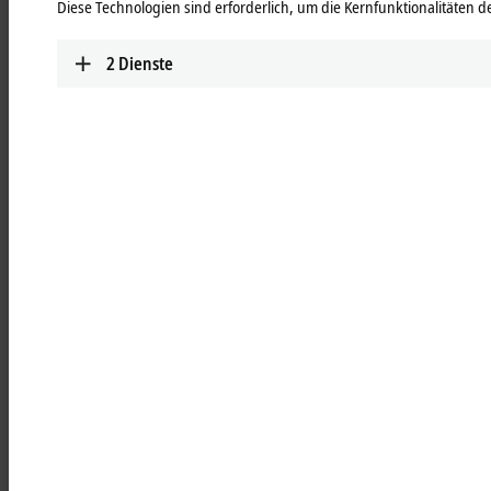
Diese Technologien sind erforderlich, um die Kernfunktionalitäten de
schaltschranklosen Automatisierung.
Mehr erfahren
2
Dienste
MCxxxx | IPC-Module
Robuste Industrie-PCs als Steuerung aller
Automatisierungsanwendungen.
Mehr erfahren
MOxxxx | I/O-Module
Umfassende Auswahl an I/O-Modulen für alle
Signale der Automatisierungswelt.
Mehr erfahren
MDxxxx | Drive-Module
Kompakte Multiachssysteme für Antriebe aller
Arten und Leistungsstufen.
Mehr erfahren