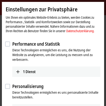
Jetzt anmelden
Einstellungen zur Privatsphäre
myBeckhoff
Beckhoff
-
Um Ihnen ein optimales Website-Erlebnis zu bieten, werden Cookies zu
Startseite
Produkte
I/O
Performance-, Statistik- und Komfortzwecken sowie zur Darstellung
New
personalisierter Inhalte verwendet. Nähere Informationen dazu und zu
Automation
Feldbuskomponenten für alle
Ihren Rechten als Benutzer finden Sie in unserer
Datenschutzerklärung.
Technology
gängigen I/Os und Feldbussysteme
Performance und Statistik
Diese Technologien ermöglichen es uns, die Nutzung der
Tabellarische Produktübersicht
Produktfinder
Website zu analysieren, um die Leistung zu messen und zu
verbessern.
News
1
Dienst
Produkte
EtherCAT-Klemmen
Personalisierung
Das EtherCAT-Klemmensystem stellt ein
Diese Technologien ermöglichen es uns personalisierte Inhalte
umfassendes Produktspektrum für alle Signale
bereitzustellen.
der Automatisierungswelt bereit.
Mehr erfahren