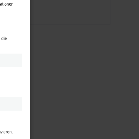
mationen
 die
ivieren.