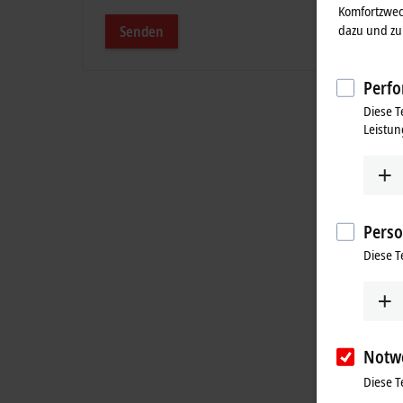
Komfortzwec
dazu und zu 
Senden
Perfo
Diese T
Leistun
Perso
Diese T
Notw
Diese T