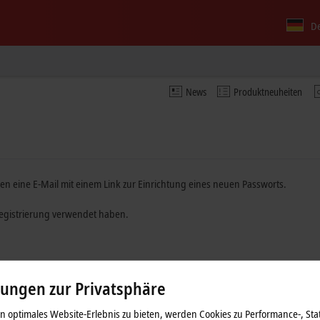
D
News
Produktneuheiten
n eine E-Mail mit einem Link zur Einrichtung eines neuen Passworts.
 Registrierung verwendet haben.
lungen zur Privatsphäre
 optimales Website-Erlebnis zu bieten, werden Cookies zu Performance-, Stat