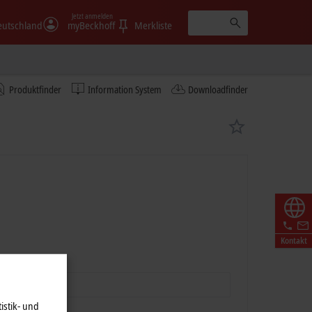
Jetzt anmelden
eutschland
myBeckhoff
Merkliste
Produktfinder
Information System
Downloadfinder
Kontakt
istik- und