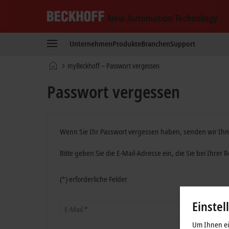
Beckhoff
-
Unternehmen
Produkte
Branchen
Support
New
Automation
Startseite
myBeckhoff – Passwort vergessen
Technology
Passwort vergessen
Wenn Sie Ihr Passwort vergessen haben, senden wir Ihne
Bitte geben Sie die E-Mail-Adresse ein, die Sie bei Ihrer
(
*
)
erforderliche Felder
Einstel
E-Mail
*
Um Ihnen ein