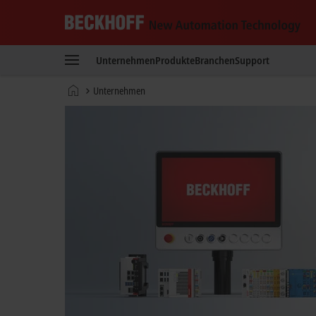
Beckhoff
-
Unternehmen
Produkte
Branchen
Support
New
Automation
Startseite
Unternehmen
Technology