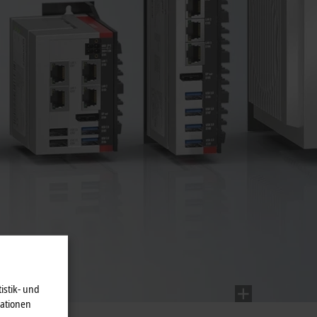
istik- und
mationen