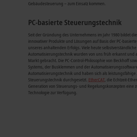
Gebäudesteuerung – zum Einsatz kommen.
PC-basierte Steuerungstechnik
Seit der Gründung des Unternehmens im Jahr 1980 bildet di
innovativer Produkte und Lösungen auf Basis der PC-basiert
unseres anhaltenden Erfolgs. Viele heute selbstverständliche
Automatisierungstechnik wurden von uns früh erkannt und a
Markt gebracht. Die PC-Control-Philosophie von Beckhoff sow
Systems, der Busklemmen und der Automatisierungssoftwar
Automatisierungstechnik und haben sich als leistungsfähige A
Steuerungstechnik durchgesetzt.
EtherCAT
, die Echtzeit-Eth
Generation von Steuerungs- und Regelungskonzepten eine z
Technologie zur Verfügung.