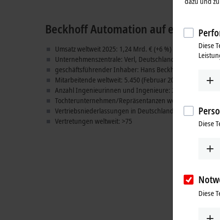
dazu und zu 
Beckhoff Automation auf einen Blic
Perfo
Diese T
Umsatz weltweit 2025: 1,24 Mrd. € (+6 %)
Leistun
Unternehmenszentrale: Verl, Deutschland
geschäftsführender Inhaber: Hans Beckhoff
Mitarbeitende weltweit: 5.450 (Februar 2026)
Anzahl Ingenieurinnen und Ingenieure: 2.000
Tochterunternehmen/Repräsentanzen weltweit: 41
Perso
Vertriebsniederlassungen in Deutschland: 23
Vertretungen weltweit: >75
Diese T
Notw
Diese T