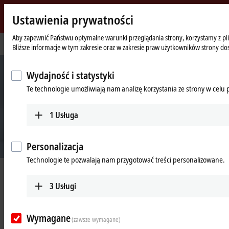
Ustawienia prywatności
Beckhoff
-
Aby zapewnić Państwu optymalne warunki przeglądania strony, korzystamy z plik
Strona
Przedsiębiorstwo
Bliższe informacje w tym zakresie oraz w zakresie praw użytkowników strony do
New
główna
Automation
Technology
Wydajność i statystyki
Te technologie umożliwiają nam analizę korzystania ze strony w celu
1
Usługa
Personalizacja
Technologie te pozwalają nam przygotować treści personalizowane.
Beckhoff Automation
3
Usługi
New Automation Technology
Wymagane
(zawsze wymagane)