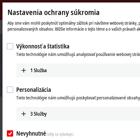
Nastavenia ochrany súkromia
Beckhoff
-
Aby sme vám mohli poskytnúť optimálny zážitok pri návšteve webovej stránky, pou
Domovská
Společnost
personalizovaných obsahov. Bližšie informácie o tejto téme a o vašich právach a
New
stránka
Automation
Technology
Výkonnosť a štatistika
Tieto technológie nám umožňujú analyzovať používanie webovej stránk
1
Služba
Personalizácia
Tieto technológie nám umožňujú poskytovať personalizované obsahy
Beckhoff Automation
3
Služby
New Automation Technology
Nevyhnutné
(vždy sa vyžaduje)