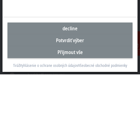
Sídlo Česká republika
Beckhoff Automation s.r.o.
decline
Sochorova 23
61600 Brno
Potvrdiť výber
+420 511 189 250
Přijmout vše
Kontakt
info.cz@beckhoff.com
Tiráž
Vyhlásenie o ochrane osobných údajov
Všeobecné obchodné podmienky
Kontaktní informace
www.beckhoff.com/cs-cz/
Newsletter
Vytisknout stránku
Společnost
Produkty a průmyslová odvětví
Podpora
Sociální sítě