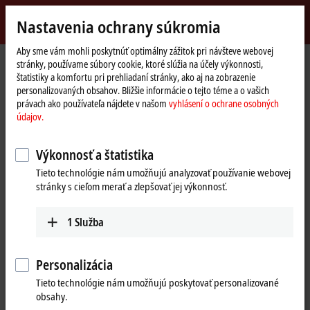
Přihlásit se
Nastavenia ochrany súkromia
myBeckhoff
Beckhoff
-
Aby sme vám mohli poskytnúť optimálny zážitok pri návšteve webovej
Domovská
Systém pro oznamování stížností
stránky, používame súbory cookie, ktoré slúžia na účely výkonnosti,
New
stránka
štatistiky a komfortu pri prehliadaní stránky, ako aj na zobrazenie
Automation
Systém pro oznamování stížností
personalizovaných obsahov. Bližšie informácie o tejto téme a o vašich
Technology
právach ako používateľa nájdete v našom
vyhlásení o ochrane osobných
údajov.
Společnost Beckhoff Automation nabízí zaměstnancům, zákazníkům,
dodavatelům a dalším stranám možnost nahlásit problémy a závažné
Výkonnosť a štatistika
stížnosti, které nelze řešit otevřeně prostřednictvím důvěrného kanálu.
Taková oznámení, například o porušení pravidel nebo neetickém
Tieto technológie nám umožňujú analyzovať používanie webovej
chování, mohou pozitivně přispět k firemní kultuře společnosti
stránky s cieľom merať a zlepšovať jej výkonnosť.
Beckhoff a umožnit společnosti vyšetřit porušení firemních norem a
hodnot. Společnost Beckhoff splňuje požadavky směrnice EU č.
1
Služba
2019/1937 („směrnice o whistleblowingu“)
Systém pro oznamovatele lze využít k nahlášení informací o porušeních
Personalizácia
v následujících oblastech:
Tieto technológie nám umožňujú poskytovať personalizované
krádeže, úplatky a peněžní výhody
obsahy.
podvody, zpronevěry