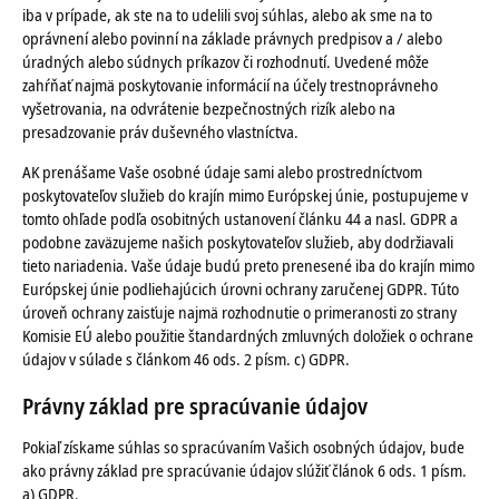
iba v prípade, ak ste na to udelili svoj súhlas, alebo ak sme na to
oprávnení alebo povinní na základe právnych predpisov a / alebo
úradných alebo súdnych príkazov či rozhodnutí. Uvedené môže
zahŕňať najmä poskytovanie informácií na účely trestnoprávneho
vyšetrovania, na odvrátenie bezpečnostných rizík alebo na
presadzovanie práv duševného vlastníctva.
AK prenášame Vaše osobné údaje sami alebo prostredníctvom
poskytovateľov služieb do krajín mimo Európskej únie, postupujeme v
tomto ohľade podľa osobitných ustanovení článku 44 a nasl. GDPR a
podobne zaväzujeme našich poskytovateľov služieb, aby dodržiavali
tieto nariadenia. Vaše údaje budú preto prenesené iba do krajín mimo
Európskej únie podliehajúcich úrovni ochrany zaručenej GDPR. Túto
úroveň ochrany zaisťuje najmä rozhodnutie o primeranosti zo strany
Komisie EÚ alebo použitie štandardných zmluvných doložiek o ochrane
údajov v súlade s článkom 46 ods. 2 písm. c) GDPR.
Právny základ pre spracúvanie údajov
Pokiaľ získame súhlas so spracúvaním Vašich osobných údajov, bude
ako právny základ pre spracúvanie údajov slúžiť článok 6 ods. 1 písm.
a) GDPR.