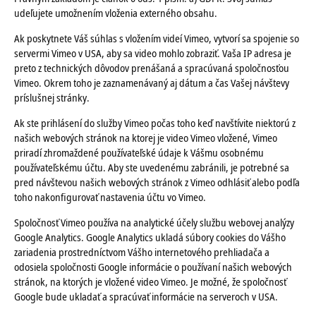
udeľujete umožnením vloženia externého obsahu.
Ak poskytnete Váš súhlas s vložením videí Vimeo, vytvorí sa spojenie so
servermi Vimeo v USA, aby sa video mohlo zobraziť. Vaša IP adresa je
preto z technických dôvodov prenášaná a spracúvaná spoločnosťou
Vimeo. Okrem toho je zaznamenávaný aj dátum a čas Vašej návštevy
príslušnej stránky.
Ak ste prihlásení do služby Vimeo počas toho keď navštívite niektorú z
našich webových stránok na ktorej je video Vimeo vložené, Vimeo
priradí zhromaždené používateľské údaje k Vášmu osobnému
používateľskému účtu. Aby ste uvedenému zabránili, je potrebné sa
pred návštevou našich webových stránok z Vimeo odhlásiť alebo podľa
toho nakonfigurovať nastavenia účtu vo Vimeo.
Spoločnosť Vimeo používa na analytické účely službu webovej analýzy
Google Analytics. Google Analytics ukladá súbory cookies do Vášho
zariadenia prostredníctvom Vášho internetového prehliadača a
odosiela spoločnosti Google informácie o používaní našich webových
stránok, na ktorých je vložené video Vimeo. Je možné, že spoločnosť
Google bude ukladať a spracúvať informácie na serveroch v USA.