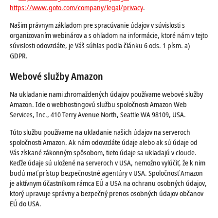
https://www.goto.com/company/legal/privacy
.
Našim právnym základom pre spracúvanie údajov v súvislosti s
organizovaním webinárov a s ohľadom na informácie, ktoré nám v tejto
súvislosti odovzdáte, je Váš súhlas podľa článku 6 ods. 1 písm. a)
GDPR.
Webové služby Amazon
Na ukladanie nami zhromaždených údajov používame webové služby
Amazon. Ide o webhostingovú službu spoločnosti Amazon Web
Services, Inc., 410 Terry Avenue North, Seattle WA 98109, USA.
Túto službu používame na ukladanie našich údajov na serveroch
spoločnosti Amazon. Ak nám odovzdáte údaje alebo ak sú údaje od
Vás získané zákonným spôsobom, tieto údaje sa ukladajú v cloude.
Keďže údaje sú uložené na serveroch v USA, nemožno vylúčiť, že k nim
budú mať prístup bezpečnostné agentúry v USA. Spoločnosť Amazon
je aktívnym účastníkom rámca EÚ a USA na ochranu osobných údajov,
ktorý upravuje správny a bezpečný prenos osobných údajov občanov
EÚ do USA.