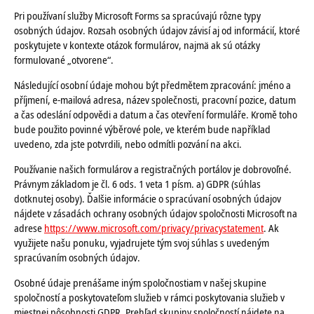
Pri používaní služby Microsoft Forms sa spracúvajú rôzne typy
osobných údajov. Rozsah osobných údajov závisí aj od informácií, ktoré
poskytujete v kontexte otázok formulárov, najmä ak sú otázky
formulované „otvorene“.
Následující osobní údaje mohou být předmětem zpracování: jméno a
příjmení, e-mailová adresa, název společnosti, pracovní pozice, datum
a čas odeslání odpovědi a datum a čas otevření formuláře. Kromě toho
bude použito povinné výběrové pole, ve kterém bude například
uvedeno, zda jste potvrdili, nebo odmítli pozvání na akci.
Používanie našich formulárov a registračných portálov je dobrovoľné.
Právnym základom je čl. 6 ods. 1 veta 1 písm. a) GDPR (súhlas
dotknutej osoby). Ďalšie informácie o spracúvaní osobných údajov
nájdete v zásadách ochrany osobných údajov spoločnosti Microsoft na
adrese
https://www.microsoft.com/privacy/privacystatement
. Ak
využijete našu ponuku, vyjadrujete tým svoj súhlas s uvedeným
spracúvaním osobných údajov.
Osobné údaje prenášame iným spoločnostiam v našej skupine
spoločností a poskytovateľom služieb v rámci poskytovania služieb v
miestnej pôsobnosti GDPR. Prehľad skupiny spoločností nájdete na