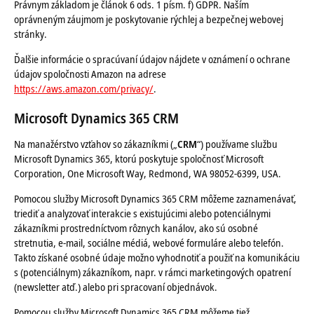
Právnym základom je článok 6 ods. 1 písm. f) GDPR. Naším
oprávneným záujmom je poskytovanie rýchlej a bezpečnej webovej
stránky.
Ďalšie informácie o spracúvaní údajov nájdete v oznámení o ochrane
údajov spoločnosti Amazon na adrese
https://aws.amazon.com/privacy/
.
Microsoft Dynamics 365 CRM
Na manažérstvo vzťahov so zákazníkmi („
CRM
“) používame službu
Microsoft Dynamics 365, ktorú poskytuje spoločnosť Microsoft
Corporation, One Microsoft Way, Redmond, WA 98052-6399, USA.
Pomocou služby Microsoft Dynamics 365 CRM môžeme zaznamenávať,
triediť a analyzovať interakcie s existujúcimi alebo potenciálnymi
zákazníkmi prostredníctvom rôznych kanálov, ako sú osobné
stretnutia, e-mail, sociálne médiá, webové formuláre alebo telefón.
Takto získané osobné údaje možno vyhodnotiť a použiť na komunikáciu
s (potenciálnym) zákazníkom, napr. v rámci marketingových opatrení
(newsletter atď.) alebo pri spracovaní objednávok.
Pomocou služby Microsoft Dynamics 365 CRM môžeme tiež