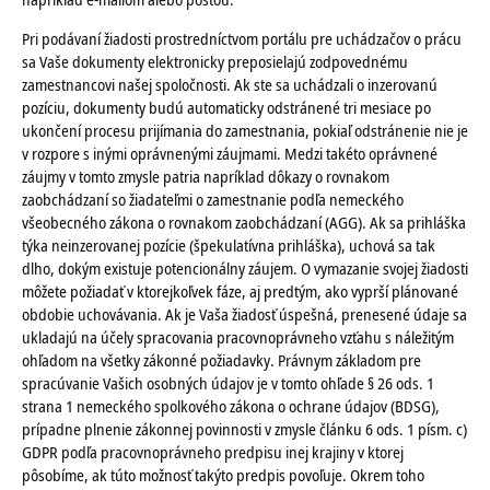
Pri podávaní žiadosti prostredníctvom portálu pre uchádzačov o prácu
sa Vaše dokumenty elektronicky preposielajú zodpovednému
zamestnancovi našej spoločnosti. Ak ste sa uchádzali o inzerovanú
pozíciu, dokumenty budú automaticky odstránené tri mesiace po
ukončení procesu prijímania do zamestnania, pokiaľ odstránenie nie je
v rozpore s inými oprávnenými záujmami. Medzi takéto oprávnené
záujmy v tomto zmysle patria napríklad dôkazy o rovnakom
zaobchádzaní so žiadateľmi o zamestnanie podľa nemeckého
všeobecného zákona o rovnakom zaobchádzaní (AGG). Ak sa prihláška
týka neinzerovanej pozície (špekulatívna prihláška), uchová sa tak
dlho, dokým existuje potencionálny záujem. O vymazanie svojej žiadosti
môžete požiadať v ktorejkoľvek fáze, aj predtým, ako vyprší plánované
obdobie uchovávania. Ak je Vaša žiadosť úspešná, prenesené údaje sa
ukladajú na účely spracovania pracovnoprávneho vzťahu s náležitým
ohľadom na všetky zákonné požiadavky. Právnym základom pre
spracúvanie Vašich osobných údajov je v tomto ohľade § 26 ods. 1
strana 1 nemeckého spolkového zákona o ochrane údajov (BDSG),
prípadne plnenie zákonnej povinnosti v zmysle článku 6 ods. 1 písm. c)
GDPR podľa pracovnoprávneho predpisu inej krajiny v ktorej
pôsobíme, ak túto možnosť takýto predpis povoľuje. Okrem toho