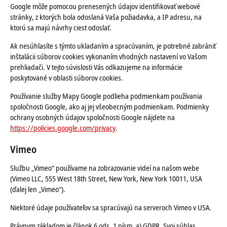
Google môže pomocou prenesených údajov identifikovať webové
stránky, z ktorých bola odoslaná Vaša požiadavka, a IP adresu, na
ktorú sa majú návrhy ciest odoslať.
Ak nesúhlasíte s týmto ukladaním a spracúvaním, je potrebné zabrániť
inštalácii súborov cookies vykonaním vhodných nastavení vo Vašom
prehliadači. V tejto súvislosti Vás odkazujeme na informácie
poskytované v oblasti súborov cookies.
Používanie služby Mapy Google podlieha podmienkam používania
spoločnosti Google, ako aj jej všeobecným podmienkam. Podmienky
ochrany osobných údajov spoločnosti Google nájdete na
https://policies.google.com/privacy
.
Vimeo
Službu „Vimeo“ používame na zobrazovanie videí na našom webe
(Vimeo LLC, 555 West 18th Street, New York, New York 10011, USA
(ďalej len „Vimeo“).
Niektoré údaje používateľov sa spracúvajú na serveroch Vimeo v USA.
Právnym základom je článok 6 ods. 1 písm. a) GDPR. Svoj súhlas