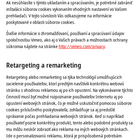
Ak nesúhlasíte s týmto ukladaním a spracúvaním, je potrebné zabrániť
inštalácii súborov cookies vykonaním vhodných nastavení vo Vašom
prehliadači. V tejto súvislosti Vás odkazujeme na informácie
poskytované v oblasti súborov cookies.
Ďalšie informácie o zhromažďovaní, používaní a spracúvaní údajov
spoločnosťou Vimeo, ako aj o Vašich právach a možnostiach ochrany
súkromia nájdete na stránke
http://vimeo.com/privacy
.
Retargeting a remarketing
Retargeting alebo remarketing sa týka technológií umožňujúcich
zacielenie používateľov, ktorí predtým navštívili konkrétnu webovú
stránku s vhodnou reklamou aj po ich opustení. Na vykonávanie týchto
činností musí byť možné rozpoznanie používateľov Internetu aj po
opustení webových stránok, čo je možné uskutočniť pomocou súborov
cookies príslušného poskytovateľa; zohľadňuje sa aj predošlé
správanie počas prehliadania webových stránok. Keď si napríklad
používateľ pozrie konkrétny produkt, tento alebo podobné produkty sa
mu môžu neskôr zobraziť ako reklama na iných webových stránkach.
Ide o personalizovanú reklamu, ktorá je prispôsobená potrebám