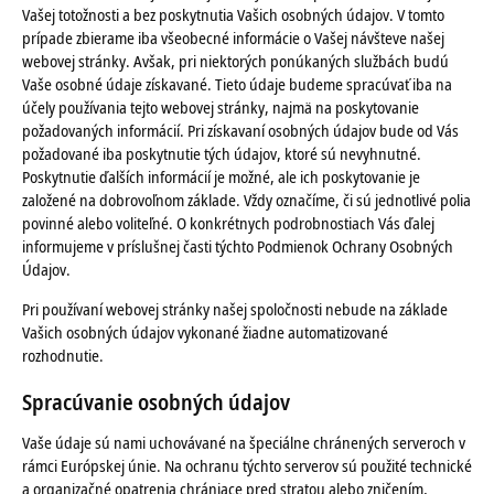
Vašej totožnosti a bez poskytnutia Vašich osobných údajov. V tomto
prípade zbierame iba všeobecné informácie o Vašej návšteve našej
webovej stránky. Avšak, pri niektorých ponúkaných službách budú
Vaše osobné údaje získavané. Tieto údaje budeme spracúvať iba na
účely používania tejto webovej stránky, najmä na poskytovanie
požadovaných informácií. Pri získavaní osobných údajov bude od Vás
požadované iba poskytnutie tých údajov, ktoré sú nevyhnutné.
Poskytnutie ďalších informácií je možné, ale ich poskytovanie je
založené na dobrovoľnom základe. Vždy označíme, či sú jednotlivé polia
povinné alebo voliteľné. O konkrétnych podrobnostiach Vás ďalej
informujeme v príslušnej časti týchto Podmienok Ochrany Osobných
Údajov.
Pri používaní webovej stránky našej spoločnosti nebude na základe
Vašich osobných údajov vykonané žiadne automatizované
rozhodnutie.
Spracúvanie osobných údajov
Vaše údaje sú nami uchovávané na špeciálne chránených serveroch v
rámci Európskej únie. Na ochranu týchto serverov sú použité technické
a organizačné opatrenia chrániace pred stratou alebo zničením,