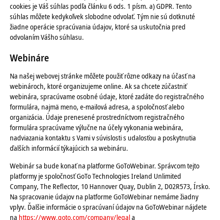
cookies je Váš súhlas podľa článku 6 ods. 1 písm. a) GDPR. Tento
súhlas môžete kedykoľvek slobodne odvolať. Tým nie sú dotknuté
žiadne operácie spracúvania údajov, ktoré sa uskutočnia pred
odvolaním Vášho súhlasu.
Webináre
Na našej webovej stránke môžete použiť rôzne odkazy na účasť na
webinároch, ktoré organizujeme online. Ak sa chcete zúčastniť
webinára, spracúvame osobné údaje, ktoré zadáte do registračného
formulára, najmä meno, e-mailová adresa, a spoločnosť alebo
organizácia. Údaje prenesené prostredníctvom registračného
formulára spracúvame výlučne na účely vykonania webinára,
nadviazania kontaktu s Vami v súvislosti s udalosťou a poskytnutia
ďalších informácií týkajúcich sa webináru.
Webinár sa bude konať na platforme GoToWebinar. Správcom tejto
platformy je spoločnosť GoTo Technologies Ireland Unlimited
Company, The Reflector, 10 Hannover Quay, Dublin 2, D02R573, Írsko.
Na spracovanie údajov na platforme GoToWebinar nemáme žiadny
vplyv. Ďalšie informácie o spracúvaní údajov na GoToWebinar nájdete
na
https://www.goto.com/company/legal
a