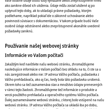
Vaše osobné údaje budú vždy vymazané alebo zneprístupnené hneď
ako zanikne dôvod ich uloženia. Údaje môžu zostať uložené aj po
uplynutí tejto doby, ak to ukladajú právne požiadavky, ktorým
podliehame, napríklad pokiaľ ide o zákonné uchovávanie alebo
povinnosti súvisiace s dokumentáciou. V takom prípade budú Vaše
osobné údaje odstránené alebo zneprístupnené akonáhle uvedené
požiadavky zaniknú.
Používanie našej webovej stránky
Informácie vo Vašom počítači
Zakaždým keď navštívite našu webovú stránku, zhromažďujeme
nasledujúce informácie o Vašom počítači bez ohľadu na to, či ste sa u
nás zaregistrovali alebo nie: IP adresa Vášho počítača, požiadavka z
Vášho prehľadávača, ako aj čas, kedy bola táto požiadavka urobená.
Okrem toho sa tiež zaznamenáva stav a množstvo údajov prenesených
v rámci tejto žiadosti. Zhromažďujeme tiež informácie o produkte a
verzii použitého prehliadača a operačného systému Vášho počítača.
Ďalej zaznamenávame webovú stránku, z ktorej bolo vstúpené na našu
webovú stránku. IP adresa Vášho počítača sa ukladá iba po dobu,