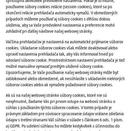
sprístupniť akékoľvek predvolené nastavenia. Pokiaľ je to možné,
používame súbory cookies relácie (session cookies), ktoré sa po
skončení relácie prehliadača automaticky vymažú. V obmedzených
prípadoch môžeme používať aj súbory cookies s dlhšou dobou
uloženia, aby sa Vaše predvolené nastavenia a preferencie mohli
zohľadniť pri ďalšej návšteve našej webovej stránky.
Väčšina prehliadačov je nastavená na automatické prijímanie súborov
cookies. Ukladanie súborov cookies však môžete deaktivovať alebo
upraviť nastavenia prehliadača tak, aby Vás informoval hneď po
odoslaní súborov cookie. Prostredníctvom nastavení prehliadača je tiež
možné manuálne vymazať predtým uložené súbory cookie.
Upozorňujeme, že Vaše používanie našej webovej stránky môže byť
zablokované alebo obmedzené, ak nesúhlasíte s ukladaním niektorých
súborov cookies alebo ak vymažete požadované súbory cookies.
Ak sú na našej webovej stránke súbory cookies, ktoré nie sú
nevyhnutné, žiadame Vás pri prvom vstupe na webovú stránku o
súhlas s používaním týchto súborov cookies. V tomto prípade je
právnym základom pre súvisiace spracovanie údajov vrátane zdieľania
údajov s tretími stranami Váš súhlas v súlade s článkom 6 ods. 1 písm.
a) GDPR. Po udelení súhlasu ho môžete kedykoľvek s účinnosťou do