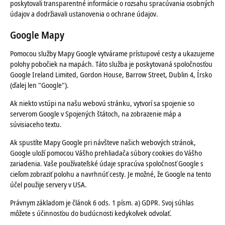
poskytovali transparentné informácie o rozsahu spracúvania osobných
údajov a dodržiavali ustanovenia o ochrane údajov.
Google Mapy
Pomocou služby Mapy Google vytvárame prístupové cesty a ukazujeme
polohy pobočiek na mapách. Táto služba je poskytovaná spoločnosťou
Google Ireland Limited, Gordon House, Barrow Street, Dublin 4, Írsko
(ďalej len "Google").
Ak niekto vstúpi na našu webovú stránku, vytvorí sa spojenie so
serverom Google v Spojených štátoch, na zobrazenie máp a
súvisiaceho textu.
Ak spustíte Mapy Google pri návšteve našich webových stránok,
Google uloží pomocou Vášho prehliadača súbory cookies do Vášho
zariadenia. Vaše používateľské údaje spracúva spoločnosť Google s
cieľom zobraziť polohu a navrhnúť cesty. Je možné, že Google na tento
účel použije servery v USA.
Právnym základom je článok 6 ods. 1 písm. a) GDPR. Svoj súhlas
môžete s účinnosťou do budúcnosti kedykoľvek odvolať.