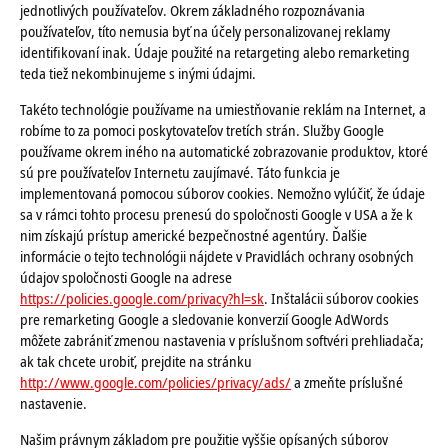
jednotlivých používateľov. Okrem základného rozpoznávania
používateľov, títo nemusia byť na účely personalizovanej reklamy
identifikovaní inak. Údaje použité na retargeting alebo remarketing
teda tiež nekombinujeme s inými údajmi.
Takéto technológie používame na umiestňovanie reklám na Internet, a
robíme to za pomoci poskytovateľov tretích strán. Služby Google
používame okrem iného na automatické zobrazovanie produktov, ktoré
sú pre používateľov Internetu zaujímavé. Táto funkcia je
implementovaná pomocou súborov cookies. Nemožno vylúčiť, že údaje
sa v rámci tohto procesu prenesú do spoločnosti Google v USA a že k
nim získajú prístup americké bezpečnostné agentúry. Ďalšie
informácie o tejto technológii nájdete v Pravidlách ochrany osobných
údajov spoločnosti Google na adrese
https://policies.google.com/privacy?hl=sk
. Inštalácii súborov cookies
pre remarketing Google a sledovanie konverzií Google AdWords
môžete zabrániť zmenou nastavenia v príslušnom softvéri prehliadača;
ak tak chcete urobiť, prejdite na stránku
http://www.google.com/policies/privacy/ads/
a zmeňte príslušné
nastavenie.
Našim právnym základom pre použitie vyššie opísaných súborov