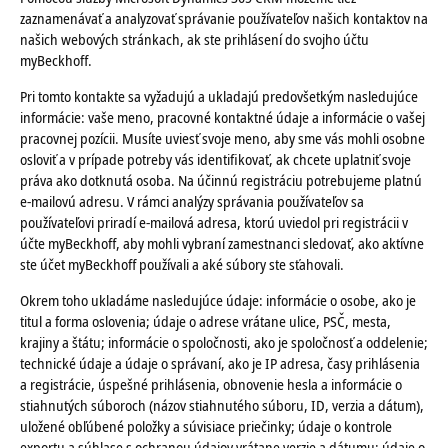
zaznamenávať a analyzovať správanie používateľov našich kontaktov na
našich webových stránkach, ak ste prihlásení do svojho účtu
myBeckhoff.
Pri tomto kontakte sa vyžadujú a ukladajú predovšetkým nasledujúce
informácie: vaše meno, pracovné kontaktné údaje a informácie o vašej
pracovnej pozícii. Musíte uviesť svoje meno, aby sme vás mohli osobne
osloviť a v prípade potreby vás identifikovať, ak chcete uplatniť svoje
práva ako dotknutá osoba. Na účinnú registráciu potrebujeme platnú
e-mailovú adresu. V rámci analýzy správania používateľov sa
používateľovi priradí e-mailová adresa, ktorú uviedol pri registrácii v
účte myBeckhoff, aby mohli vybraní zamestnanci sledovať, ako aktívne
ste účet myBeckhoff používali a aké súbory ste sťahovali.
Okrem toho ukladáme nasledujúce údaje: informácie o osobe, ako je
titul a forma oslovenia; údaje o adrese vrátane ulice, PSČ, mesta,
krajiny a štátu; informácie o spoločnosti, ako je spoločnosť a oddelenie;
technické údaje a údaje o správaní, ako je IP adresa, časy prihlásenia
a registrácie, úspešné prihlásenia, obnovenie hesla a informácie o
stiahnutých súboroch (názov stiahnutého súboru, ID, verzia a dátum),
uložené obľúbené položky a súvisiace priečinky; údaje o kontrole
exportu a súhlase s ochranou údajov vrátane verzie a dátumu; údaje o