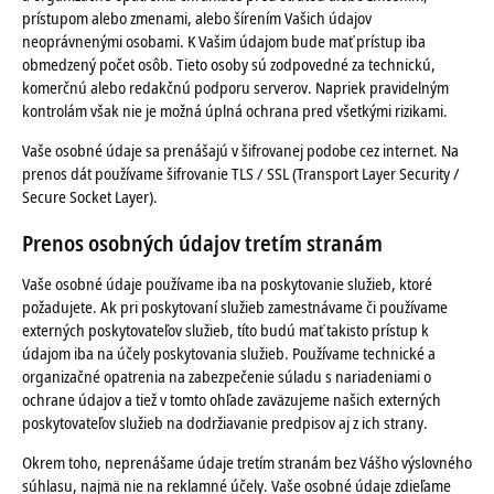
prístupom alebo zmenami, alebo šírením Vašich údajov
neoprávnenými osobami. K Vašim údajom bude mať prístup iba
obmedzený počet osôb. Tieto osoby sú zodpovedné za technickú,
komerčnú alebo redakčnú podporu serverov. Napriek pravidelným
kontrolám však nie je možná úplná ochrana pred všetkými rizikami.
Vaše osobné údaje sa prenášajú v šifrovanej podobe cez internet. Na
prenos dát používame šifrovanie TLS / SSL (Transport Layer Security /
Secure Socket Layer).
Prenos osobných údajov tretím stranám
Vaše osobné údaje používame iba na poskytovanie služieb, ktoré
požadujete. Ak pri poskytovaní služieb zamestnávame či používame
externých poskytovateľov služieb, títo budú mať takisto prístup k
údajom iba na účely poskytovania služieb. Používame technické a
organizačné opatrenia na zabezpečenie súladu s nariadeniami o
ochrane údajov a tiež v tomto ohľade zaväzujeme našich externých
poskytovateľov služieb na dodržiavanie predpisov aj z ich strany.
Okrem toho, neprenášame údaje tretím stranám bez Vášho výslovného
súhlasu, najmä nie na reklamné účely. Vaše osobné údaje zdieľame