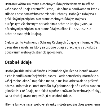
Ochranu Vášho súkromia a osobných údajov berieme veľmi vážne.
Vaše osobné údaje zhromažďujeme, ukladáme a používame striktne v
súlade s obsahom týchto Podmienok Ochrany Osobných Údajov a s
príslušnými predpismi o ochrane osobných údajov, najmä s
európskym Všeobecným nariadením o ochrane údajov (GDPR) a
národnými predpismi o ochrane údajov (zákon č. 18/2018 Z.z. o
ochrane osobných údajov).
Cieľom týchto Podmienok Ochrany Osobných Údajov je informovať Vás
o rozsahu a účele, na ktorý sa osobné údaje spracúvajú v súvislosti s
používaním webových stránok spoločnosti.
Osobné údaje
Osobnými údajmi sú akékoľvek informácie týkajúce sa identifikovanej
alebo identifikovateľnej fyzickej osoby. Patria sem všetky informácie o
Vašej osobe, ako sú napríklad meno, e-mailová adresa alebo poštová
adresa. Informácie, ktoré nemôžu byť priamo spojené s Vašou osobou
(ako štatistické údaje, napríklad o počte používateľov webovej stránky),
sa na druhej strane nepovažujú za osobné údaje.
Hlavné funkcie našej webovej stránky môžete používať bez zverejnenia