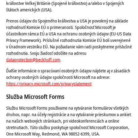
kráľovstve Veľkej Británie (Spojené kráľovstvo) a/alebo v Spojených
štátoch amerických (USA).
Prenos údajov do Spojeného kráľovstva a USA je povolený na základe
rozhodnutí Komisie EÚ o primeranosti. Spoločnosť Microsoft je
účastníkom rámca EÚ a USA na ochranu osobných údajov (EU-US Data
Privacy Framework). Príslušné rozhodnutia Komisie EÚ boli uverejnené
v Úradnom vestníku EÚ. Na požiadanie vám radi poskytneme príslušné
rozhodnutia. Svoju žiadosť odošlite na adresu
dataprotection@beckhoff.com
.
Ďalšie informácie o spracúvaní osobných údajov nájdete aj v zásadách
ochrany osobných údajov spoločnosti Microsoft na adrese:
https://privacy.microsoft.com/privacystatement
Služba Microsoft Forms
Službu Microsoft Forms používame na vytváranie formulárov všetkých
druhov, napr. na účely registrácie a na vytváranie prieskumov a ankiet
na našich webových stránkach, pri videokonferenciách a online
stretnutiach. Túto službu poskytuje spoločnosť Microsoft Corporation,
One Microsoft Way, Redmond, WA 98052-6399, USA.