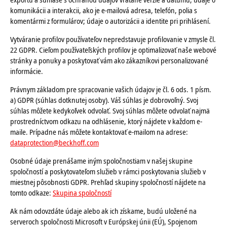
komunikácii a interakcii, ako je e-mailová adresa, telefón, polia s
komentármi z formulárov; údaje o autorizácii a identite pri prihlásení.
Vytváranie profilov používateľov nepredstavuje profilovanie v zmysle čl.
22 GDPR. Cieľom používateľských profilov je optimalizovať naše webové
stránky a ponuky a poskytovať vám ako zákazníkovi personalizované
informácie.
Právnym základom pre spracovanie vašich údajov je čl. 6 ods. 1 písm.
a) GDPR (súhlas dotknutej osoby). Váš súhlas je dobrovoľný. Svoj
súhlas môžete kedykoľvek odvolať. Svoj súhlas môžete odvolať najmä
prostredníctvom odkazu na odhlásenie, ktorý nájdete v každom e-
maile. Prípadne nás môžete kontaktovať e-mailom na adrese:
dataprotection@beckhoff.com
Osobné údaje prenášame iným spoločnostiam v našej skupine
spoločností a poskytovateľom služieb v rámci poskytovania služieb v
miestnej pôsobnosti GDPR. Prehľad skupiny spoločností nájdete na
tomto odkaze:
Skupina spoločností
Ak nám odovzdáte údaje alebo ak ich získame, budú uložené na
serveroch spoločnosti Microsoft v Európskej únii (EÚ), Spojenom