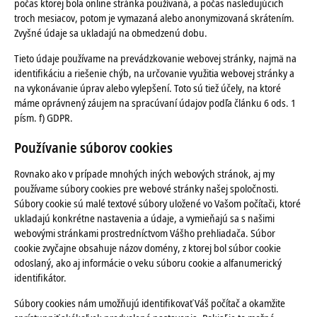
počas ktorej bola online stránka používaná, a počas nasledujúcich
troch mesiacov, potom je vymazaná alebo anonymizovaná skrátením.
Zvyšné údaje sa ukladajú na obmedzenú dobu.
Tieto údaje používame na prevádzkovanie webovej stránky, najmä na
identifikáciu a riešenie chýb, na určovanie využitia webovej stránky a
na vykonávanie úprav alebo vylepšení. Toto sú tiež účely, na ktoré
máme oprávnený záujem na spracúvaní údajov podľa článku 6 ods. 1
písm. f) GDPR.
Používanie súborov cookies
Rovnako ako v prípade mnohých iných webových stránok, aj my
používame súbory cookies pre webové stránky našej spoločnosti.
Súbory cookie sú malé textové súbory uložené vo Vašom počítači, ktoré
ukladajú konkrétne nastavenia a údaje, a vymieňajú sa s našimi
webovými stránkami prostredníctvom Vášho prehliadača. Súbor
cookie zvyčajne obsahuje názov domény, z ktorej bol súbor cookie
odoslaný, ako aj informácie o veku súboru cookie a alfanumerický
identifikátor.
Súbory cookies nám umožňujú identifikovať Váš počítač a okamžite