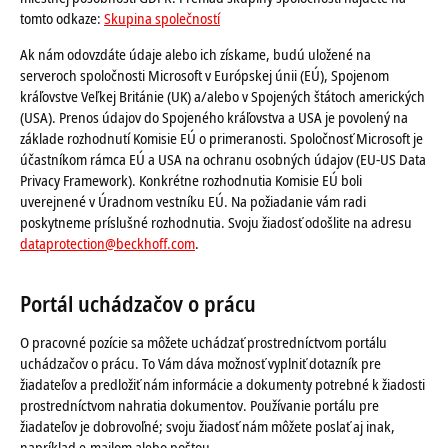
tomto odkaze:
Skupina společností
Ak nám odovzdáte údaje alebo ich získame, budú uložené na
serveroch spoločnosti Microsoft v Európskej únii (EÚ), Spojenom
kráľovstve Veľkej Británie (UK) a/alebo v Spojených štátoch amerických
(USA). Prenos údajov do Spojeného kráľovstva a USA je povolený na
základe rozhodnutí Komisie EÚ o primeranosti. Spoločnosť Microsoft je
účastníkom rámca EÚ a USA na ochranu osobných údajov (EU-US Data
Privacy Framework). Konkrétne rozhodnutia Komisie EÚ boli
uverejnené v Úradnom vestníku EÚ. Na požiadanie vám radi
poskytneme príslušné rozhodnutia. Svoju žiadosť odošlite na adresu
dataprotection@beckhoff.com
.
Portál uchádzačov o prácu
O pracovné pozície sa môžete uchádzať prostredníctvom portálu
uchádzačov o prácu. To Vám dáva možnosť vyplniť dotazník pre
žiadateľov a predložiť nám informácie a dokumenty potrebné k žiadosti
prostredníctvom nahratia dokumentov. Používanie portálu pre
žiadateľov je dobrovoľné; svoju žiadosť nám môžete poslať aj inak,
napríklad e-mailom alebo poštou.