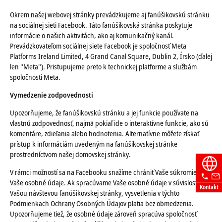
Okrem našej webovej stránky prevádzkujeme aj fanúšikovskú stránku
na sociálnej sieti Facebook. Táto fanúšikovská stránka poskytuje
informácie o našich aktivitách, ako aj komunikačný kanál.
Prevádzkovateľom sociálnej siete Facebook je spoločnosť Meta
Platforms Ireland Limited, 4 Grand Canal Square, Dublin 2, Írsko (ďalej
len "Meta"). Pristupujeme preto k technickej platforme a službám
spoločnosti Meta.
Vymedzenie zodpovednosti
Upozorňujeme, že fanúšikovskú stránku a jej funkcie používate na
vlastnú zodpovednosť, najmä pokiaľ ide o interaktívne funkcie, ako sú
komentáre, zdieľania alebo hodnotenia. Alternatívne môžete získať
prístup k informáciám uvedeným na fanúšikovskej stránke
prostredníctvom našej domovskej stránky.
V rámci možností sa na Facebooku snažíme chrániť Vaše súkromie a
Vaše osobné údaje. Ak spracúvame Vaše osobné údaje v súvislosti s
Kontakt
Vašou návštevou fanúšikovskej stránky, vysvetlenia v týchto
Podmienkach Ochrany Osobných Údajov platia bez obmedzenia.
Upozorňujeme tiež, že osobné údaje zároveň spracúva spoločnosť