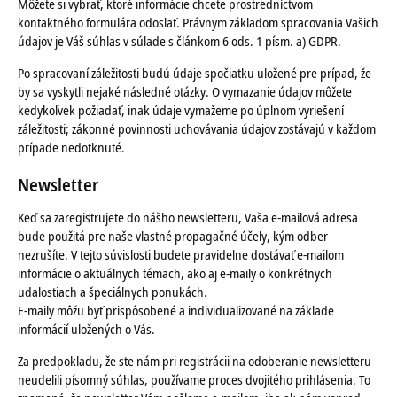
Môžete si vybrať, ktoré informácie chcete prostredníctvom
kontaktného formulára odoslať. Právnym základom spracovania Vašich
údajov je Váš súhlas v súlade s článkom 6 ods. 1 písm. a) GDPR.
Po spracovaní záležitosti budú údaje spočiatku uložené pre prípad, že
by sa vyskytli nejaké následné otázky. O vymazanie údajov môžete
kedykoľvek požiadať, inak údaje vymažeme po úplnom vyriešení
záležitosti; zákonné povinnosti uchovávania údajov zostávajú v každom
prípade nedotknuté.
Newsletter
Keď sa zaregistrujete do nášho newsletteru, Vaša e-mailová adresa
bude použitá pre naše vlastné propagačné účely, kým odber
nezrušíte. V tejto súvislosti budete pravidelne dostávať e-mailom
informácie o aktuálnych témach, ako aj e-maily o konkrétnych
udalostiach a špeciálnych ponukách.
E-maily môžu byť prispôsobené a individualizované na základe
informácií uložených o Vás.
Za predpokladu, že ste nám pri registrácii na odoberanie newsletteru
neudelili písomný súhlas, používame proces dvojitého prihlásenia. To