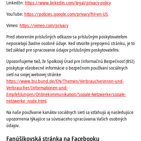
LinkedIn:
https://www.linkedin.com/legal/privacy-policy
YouTube:
https://policies.google.com/privacy?hl=en-US
Vimeo:
https://vimeo.com/privacy
Pred otvorením príslušných odkazov sa príslušným poskytovateľom
neposielajú žiadne osobné údaje. Keď otvoríte prepojenú stránku, je to
tiež základ pre spracovanie údajov príslušnými poskytovateľmi.
Upozorňujeme tiež, že Spolkový Úrad pre Informačnú Bezpečnosť (BSI)
poskytuje všeobecné informácie o bezpečnom používaní sociálnych
sietí na svojej webovej stránke
https://www.bsi.bund.de/EN/Themen/Verbraucherinnen-und-
Verbraucher/Informationen-und-
Empfehlungen/Onlinekommunikation/Soziale-Netzwerke/soziale-
netzwerke_node.html
.
Na naše používanie kanálov sociálnych sietí sa vzťahujú aj nasledujúce
upozornenia týkajúce sa súvisiaceho spracúvania Vašich osobných
údajov.
Fanúšikovská stránka na Facebooku