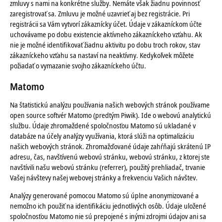
zmluvy s nami na konkrétne služby. Nemáte však žiadnu povinnosť
zaregistrovať sa. Zmluvu je možné uzavrieť aj bez registrácie. Pri
registrácii sa Vám vytvorí zákaznícky účet. Údaje v zákazníckom účte
uchovávame po dobu existencie aktívneho zákazníckeho vzťahu. Ak
nie je možné identifikovať žiadnu aktivitu po dobu troch rokov, stav
zákazníckeho vzťahu sa nastaví na neaktívny. Kedykoľvek môžete
požiadať o vymazanie svojho zákazníckeho účtu.
Matomo
Na štatistickú analýzu používania našich webových stránok používame
open source softvér Matomo (predtým Piwik). Ide o webovú analytickú
službu. Údaje zhromaždené spoločnosťou Matomo sú ukladané v
databáze na účely analýzy využívania, ktorá slúži na optimalizáciu
našich webových stránok. Zhromažďované údaje zahŕňajú skrátenú IP
adresu, čas, navštívenú webovú stránku, webovú stránku, z ktorej ste
navštívili našu webovú stránku (referrer), použitý prehliadač, trvanie
Vašej návštevy našej webovej stránky a frekvenciu Vašich návštev.
Analýzy generované pomocou Matomo sú úplne anonymizované a
nemožno ich použiť na identifikáciu jednotlivých osôb. Údaje uložené
spoločnosťou Matomo nie sú prepojené s inými zdrojmi údajov ani sa