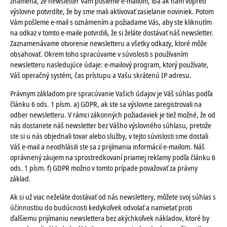
znamená, že newsletter Vám pošleme e-mailom, iba ak nám vopred
výslovne potvrdíte, že by sme mali aktivovať zasielanie noviniek. Potom
Vám pošleme e-mail s oznámením a požiadame Vás, aby ste kliknutím
na odkaz v tomto e-maile potvrdili, že si želáte dostávať náš newsletter.
Zaznamenávame otvorenie newsletteru a všetky odkazy, ktoré môže
obsahovať. Okrem toho spracúvame v súvislosti s používaním
newsletteru nasledujúce údaje: e-mailový program, ktorý používate,
Váš operačný systém, čas prístupu a Vašu skrátenú IP adresu.
Právnym základom pre spracúvanie Vašich údajov je Váš súhlas podľa
článku 6 ods. 1 písm. a) GDPR, ak ste sa výslovne zaregistrovali na
odber newsletteru. V rámci zákonných požiadaviek je tiež možné, že od
nás dostanete náš newsletter bez Vášho výslovného súhlasu, pretože
ste si u nás objednali tovar alebo služby, v tejto súvislosti sme dostali
Váš e-mail a neodhlásili ste sa z prijímania informácií e-mailom. Náš
oprávnený záujem na sprostredkovaní priamej reklamy podľa článku 6
ods. 1 písm. f) GDPR možno v tomto prípade považovať za právny
základ.
Ak si už viac neželáte dostávať od nás newslettery, môžete svoj súhlas s
účinnosťou do budúcnosti kedykoľvek odvolať a namietať proti
ďalšiemu prijímaniu newslettera bez akýchkoľvek nákladov, ktoré by