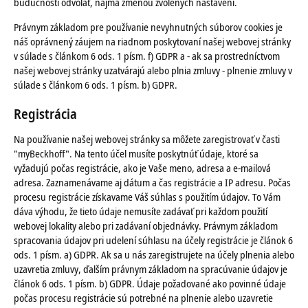
budúcnosti odvolať, najmä zmenou zvolených nastavení.
Právnym základom pre používanie nevyhnutných súborov cookies je
náš oprávnený záujem na riadnom poskytovaní našej webovej stránky
v súlade s článkom 6 ods. 1 písm. f) GDPR a - ak sa prostredníctvom
našej webovej stránky uzatvárajú alebo plnia zmluvy - plnenie zmluvy v
súlade s článkom 6 ods. 1 písm. b) GDPR.
Registrácia
Na používanie našej webovej stránky sa môžete zaregistrovať v časti
"myBeckhoff". Na tento účel musíte poskytnúť údaje, ktoré sa
vyžadujú počas registrácie, ako je Vaše meno, adresa a e-mailová
adresa. Zaznamenávame aj dátum a čas registrácie a IP adresu. Počas
procesu registrácie získavame Váš súhlas s použitím údajov. To Vám
dáva výhodu, že tieto údaje nemusíte zadávať pri každom použití
webovej lokality alebo pri zadávaní objednávky. Právnym základom
spracovania údajov pri udelení súhlasu na účely registrácie je článok 6
ods. 1 písm. a) GDPR. Ak sa u nás zaregistrujete na účely plnenia alebo
uzavretia zmluvy, ďalším právnym základom na spracúvanie údajov je
článok 6 ods. 1 písm. b) GDPR. Údaje požadované ako povinné údaje
počas procesu registrácie sú potrebné na plnenie alebo uzavretie