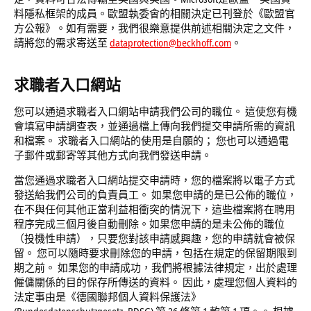
料隱私框架的成員。歐盟執委會的相關決定已刊登於《歐盟官
方公報》。如有需要，我們很樂意提供前述相關決定之文件，
請將您的需求寄送至
dataprotection@beckhoff.com
。
求職者入口網站
您可以通過求職者入口網站申請我們公司的職位。 這使您有機
會填寫申請調查表，並通過檔上傳向我們提交申請所需的資訊
和檔案。 求職者入口網站的使用是自願的； 您也可以通過電
子郵件或郵寄等其他方式向我們發送申請。
當您通過求職者入口網站提交申請時，您的檔案將以電子方式
發送給我們公司的負責員工。 如果您申請的是已公佈的職位，
在不與任何其他正當利益相衝突的情況下，這些檔案將在聘用
程序完成三個月後自動刪除。如果您申請的是未公佈的職位
（投機性申請），只要您對該申請感興趣，您的申請就會被保
留。 您可以隨時要求刪除您的申請，包括在規定的保留期限到
期之前。 如果您的申請成功，我們將根據法律規定，出於處理
僱傭關係的目的保存所傳送的資料。 因此，處理您個人資料的
法定事由是《德國聯邦個人資料保護法》