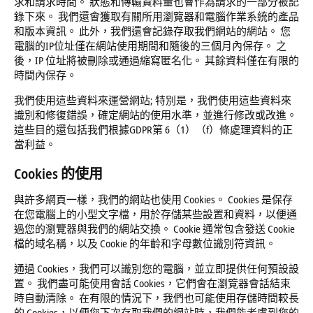
求和請求時間。 狀態和傳輸資料量也會作為請求的一部分被記
錄下來。 我們還會獲取有關所用瀏覽器和電腦作業系統的產品
和版本資訊。 此外，我們還會記錄存取我們網站的網站。 您
電腦的IP位址僅在網站使用期間和隨後的三個月內保存。 之
後，IP 位址將被刪除或通過縮寫匿名化。 其餘資料僅在有限的
時間內保存。
我們使用這些資料來運營網站; 特別是，我們使用這些資料來
識別和修復錯誤，確定網站的使用水準，並進行修改或改進。
這些目的還包括我們根據GDPR第 6（1）（f）條處理資料的正
當利益。
Cookies
的使用
與許多網頁一樣，我們的網站也使用 Cookies。 Cookies 是保存
在您電腦上的小型文字檔，用於存儲某些設置和資料，以便通
過您的瀏覽器與我們的網站交換。 Cookie 通常包含發送 Cookie
檔的域名稱，以及 Cookie 的年齡和字母數位識別符資訊。
通過 Cookies，我們可以識別您的電腦，並立即提供任何預設設
置。 我們盡可能使用會話 Cookies，它們會在瀏覽器會話結束
時自動清除。 在有限的情況下，我們也可能使用存儲時間較長
的 Cookies，以便您下次存取我們的網站時，我們能考慮到您的