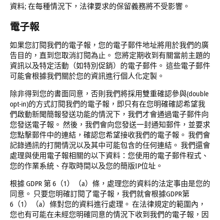
資料; 在每種情況下，法律要求的保留義務將不受影響。
電子報
如果您訂閱我們的電子報，您的電子郵件地址將用於我們的廣
告目的，直到您取消訂閱為止。 您將定期收到有關當前主題的
資訊以及特定活動（如特別促銷）的電子郵件。 這些電子郵件
可能會根據我們關於您的資訊進行個人化定製。
除非得到您的書面同意，否則我們將採用雙重確認參與(double
opt-in)的方式訂閱我們的電子報，即只有在您明確確認希望我
們啟動新聞簡報發送功能的情況下，我們才會通過電子郵件向
您發送電子報。 然後，我們會向您發送一封通知郵件，並要求
您點擊郵件中的連結，確認您希望接收我們的電子報。 我們會
記錄通訊的打開情況以及其中可能包含的任何連結。 我們還會
處理與使用電子報相關的以下資料：您使用的電子郵件程式、
您的作業系統、存取時間以及您的簡版IP位址。
根據 GDPR 第 6（1）（a）條，處理您的資料的法定事由是您的
同意。 只要您明確訂閱了電子報，我們就會根據GDPR第
6（1）（a）條對您的資料進行處理。 在法律規定的範圍內，
您也有可能在未經您明確同意的情況下收到我們的電子報，因