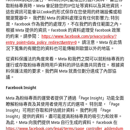
取粉絲專頁時，Meta 會記錄您的IP位址等資料以及其他資訊，
這些資訊可能會以Cookie的形式保存在您使用的終端設備或相
關瀏覽器中。 我們對 Meta 的資料處理沒有任何影響力; 特別
是，Facebook 作為我們的處理方，不在我們的責任範圍之內。
根據 Meta 提供的資訊，Facebook 的資料處理受 Facebook 政策
的約束，請參閱：
https://www.facebook.com/privacy/policy/?
entry_point=data_policy_redirect&entry=0
。 請注意，Meta 在此情
況下蒐集的有關您的資料也可能傳輸到歐盟以外的地區。
從資料保護法的角度來看，Meta 和我們之間可以就粉絲專頁的
運行或存取粉絲專頁時用戶資料的評估承擔共同責任。 根據資
料保護法規的要求，我們與 Meta 就責任劃分達成了內部協
議。
Facebook Insight
Meta 為粉絲專頁的運營者提供了通過「Page Insight」功能全面
瞭解粉絲專頁及其使用者使用方式的選項。 特別是，「Page
Insight」可用於存取和評估統計資料。 我們利用 「Page
Insight」提供的資料，盡可能提高粉絲專頁的吸引力和效率。
為此，Meta 向我們提供 Meta 自行生成的資料。 Facebook 在
https://www.facebook.com/legal/terms/page_controller_addendum