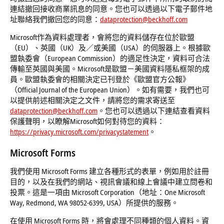
連結撤回接收商業訊息的同意。您也可以透過以下電子郵件地
址聯絡我們撤回您的同意：
dataprotection@beckhoff.com
Microsoft作為資料處理者，會將您的資料儲存在位於歐盟
（EU）、英國（UK）及／或美國（USA）的伺服器上。根據歐
盟執委會（European Commission）的適足性決定，資料可合法
傳輸至英國與美國。Microsoft是歐盟－美國資料隱私框架的成
員。歐盟執委會的相關決定已刊登於《歐盟官方公報》
（Official Journal of the European Union）。如有需要，我們也可
以提供前述相關決定之文件，請將您的需求寄送至
dataprotection@beckhoff.com
。您也可以透過以下連結查看資料
保護聲明，以瞭解Microsoft如何對待您的資料：
https://privacy.microsoft.com/privacystatement
。
Microsoft Forms
我們使用 Microsoft Forms 建立各種形式的表單，例如用於註冊
目的，以及在我們的網站、視訊會議和線上會議中建立問卷和
投票。這是一項由 Microsoft Corporation（地址：One Microsoft
Way, Redmond, WA 98052-6399, USA）所提供的服務。
在使用 Microsoft Forms 時，將會處理不同種類的個人資料。資