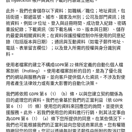
該 myBeckhoff 帳戶與其所下載的內容建立連結。
此外，我們也會儲存以下資料：如職稱／職位；地址資訊，包
括街道、郵遞區號、城市、國家及州別；公司及部門資訊；技
術資料，例如 IP 位址、登入與註冊時間、成功登入紀錄、密碼
重設紀錄；下載資訊（如下載名稱、ID、版本與日期）、儲存
的最愛與相關資料夾；在資料保護授權控制中所使用的同意紀
錄（包括版本與日期）；通訊與互動資料（如電子郵件地址、
電話、表單留言欄位）；以及登入所需的授權與身分識別資
料。
使用者檔案的建立不構成GDPR第 22 條所定義的自動化個人檔
案剖析（Profiling）。使用者檔案剖析的目的，是為了優化我
們的網站與服務內容，並向客戶提供個人化資訊，不涉及對使
用者產生法律效力或有重大影響的自動化決策。
我們將依照 GDPR 第 6 （1）（b）條，以與您建立契約關係為
目的處理您的資料。我們也會基於我們的正當利益（依 GDPR
第 6 （1）（f）條）使用您的資料來回應您的詢問，並提供支
援服務。此外，若我們使用您的資料進行行銷，則其法定事由
為GDPR 第 6 （1）（a）條下您所提供的同意。在某些情況下，
我們也可能根據我們的正當利益向您發送商業訊息。您有權隨
時撤回您的同意。您可以透過每封電子郵件中所附的取消訂閱