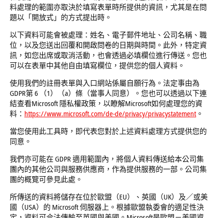
料處理的範圍亦取決於填寫表單時所提供的資訊，尤其是在問
題以「開放式」的方式提出時。
以下資料可能會被處理：姓名、電子郵件地址、公司名稱、職
位，以及您送出回覆和開啟問卷的日期與時間。此外，特定資
訊，如您出席或取消活動，也會透過必填欄位進行傳送。您也
可以在表單中其他自由填寫欄位，提供您的個人資料。
使用我們的註冊表單與入口網站係屬自願行為。法定事由為
GDPR第 6 （1）（a）條（當事人同意）。您也可以透過以下連
結查看Microsoft 隱私權政策，以瞭解Microsoft如何處理您的資
料：
https://www.microsoft.com/de-de/privacy/privacystatement
。
當您使用此工具時，即代表您對於上述資料處理方式提供您的
同意。
我們亦可能在 GDPR 適用範圍內，將個人資料傳送給本公司集
團內的其他公司與服務供應商，作為提供服務的一部。公司集
團的概覽可參見此處。
所傳送的資料將儲存在位於歐盟（EU）、英國（UK）及／或美
國（USA）的 Microsoft 伺服器上。根據歐盟執委會的適足性決
定，資料可合法傳輸至英國與美國。Microsoft是歐盟－美國資