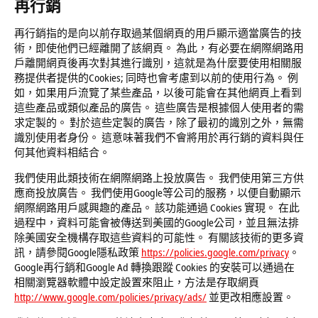
再行銷
再行銷指的是向以前存取過某個網頁的用戶顯示適當廣告的技
術，即使他們已經離開了該網頁。 為此，有必要在網際網路用
戶離開網頁後再次對其進行識別，這就是為什麼要使用相關服
務提供者提供的Cookies; 同時也會考慮到以前的使用行為。 例
如，如果用戶流覽了某些產品，以後可能會在其他網頁上看到
這些產品或類似產品的廣告。 這些廣告是根據個人使用者的需
求定製的。 對於這些定製的廣告，除了最初的識別之外，無需
識別使用者身份。 這意味著我們不會將用於再行銷的資料與任
何其他資料相結合。
我們使用此類技術在網際網路上投放廣告。 我們使用第三方供
應商投放廣告。 我們使用Google等公司的服務，以便自動顯示
網際網路用戶感興趣的產品。 該功能通過 Cookies 實現。 在此
過程中，資料可能會被傳送到美國的Google公司，並且無法排
除美國安全機構存取這些資料的可能性。 有關該技術的更多資
訊，請參閱Google隱私政策
https://policies.google.com/privacy
。
Google再行銷和Google Ad 轉換跟蹤 Cookies 的安裝可以通過在
相關瀏覽器軟體中設定設置來阻止，方法是存取網頁
http://www.google.com/policies/privacy/ads/
並更改相應設置。