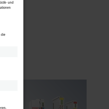
istik- und
mationen
 die
 Programm
ngigen
eren.