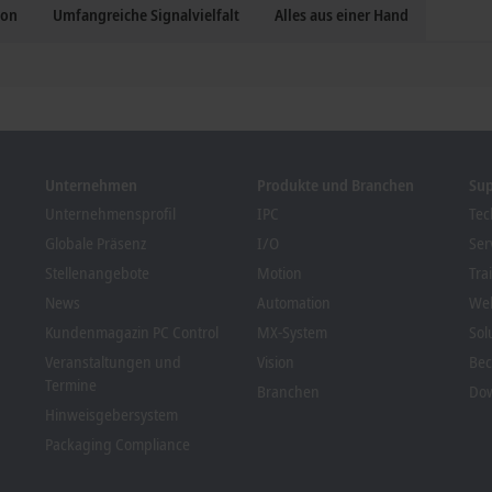
ion
Umfangreiche Signalvielfalt
Alles aus einer Hand
Unternehmen
Produkte und Branchen
Su
Unternehmensprofil
IPC
Tec
Globale Präsenz
I/O
Ser
Stellenangebote
Motion
Tra
News
Automation
We
Kundenmagazin PC Control
MX-System
Sol
Veranstaltungen und
Vision
Bec
Termine
Branchen
Dow
Hinweisgebersystem
Packaging Compliance