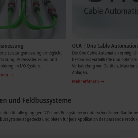
gsmessung
OCA | One Cable Automation
ierte Leistungsmessung ermöglicht
Die One Cable Automation ermöglich
achung, Prozesssteuerung und
besonders vorteilhafte und optimale
itoring im I/O-System.
Verkabelung von Geräten, Maschin
Anlagen.
hren
Mehr erfahren
rten und Feldbussysteme
enten für alle gängigen I/Os und Bussysteme in unterschiedlichen Bauforme
ldbussysteme abgedeckt und bieten für jede Applikation das passende Produk