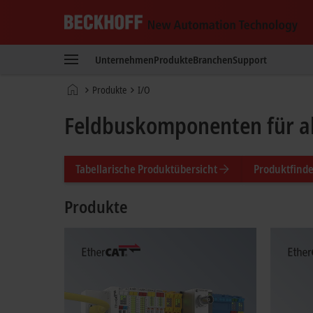
Beckhoff
-
Unternehmen
Produkte
Branchen
Support
New
Automation
Startseite
Produkte
I/O
Technology
Feldbuskomponenten für al
Tabellarische Produktübersicht
Produktfinde
Produkte