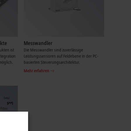
kte
Messwandler
kten ist
Die Messwandler sind zuverlässige
tegration
Leistungssensoren auf Feldebene in der PC-
möglich.
basierten Steuerungsarchitektur.
Mehr erfahren