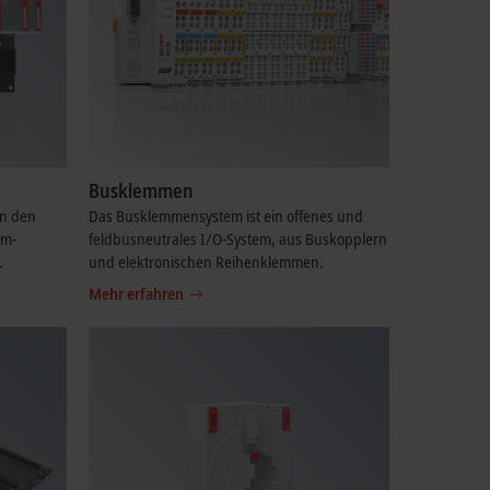
Busklemmen
en den
Das Busklemmensystem ist ein offenes und
em­
feldbusneutrales I/O-System, aus Buskopplern
.
und elektronischen Reihenklemmen.
Mehr erfahren