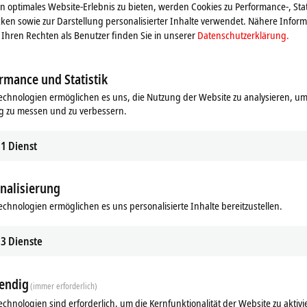
 optimales Website-Erlebnis zu bieten, werden Cookies zu Performance-, Stat
ken sowie zur Darstellung personalisierter Inhalte verwendet. Nähere Infor
Ihren Rechten als Benutzer finden Sie in unserer
Datenschutzerklärung.
rmance und Statistik
zifisches Zubehör
Übersicht Feldbussysteme
echnologien ermöglichen es uns, die Nutzung der Website zu analysieren, um
g zu messen und zu verbessern.
es und praxiserprobtes
Beckhoff liefert ein umfangreiches
tfolio, mit dem alle I/O-Lösungen
an Feldbuskomponenten für alle gä
tegriert werden.
I/Os und Feldbussysteme.
1
Dienst
hren
Mehr erfahren
nalisierung
echnologien ermöglichen es uns personalisierte Inhalte bereitzustellen.
3
Dienste
endig
(immer erforderlich)
echnologien sind erforderlich, um die Kernfunktionalität der Website zu aktivi