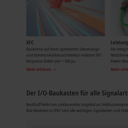
XFC
Leistun
Basierend auf einer optimierten Steuerungs-
Die integr
und Kommunikationsarchitektur realisiert XFC
Netzüberw
Response-Zeiten von < 100 µs.
Power-Mon
Mehr erfahren
Mehr erfa
Der I/O-Baukasten für alle Signala
Beckhoff liefert ein umfassendes Angebot an Feldbuskompon
Box-Modulen in IP67 sind alle wichtigen Signalarten und Fe