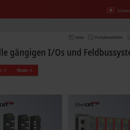
Schweiz
News
Produktneuheiten
le gängigen I/Os und Feldbussys
r
News