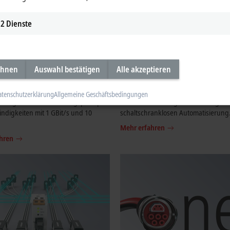
2
Dienste
ehnen
Auswahl bestätigen
Alle akzeptieren
T G
EtherCAT P
atenschutzerklärung
Allgemeine Geschäftsbedingungen
hrung des EtherCAT-Erfolgsprinzips
Die Einkabellösung auf dem Weg zur
ndigkeiten mit 1 GBit/s und 10
schaltschranklosen Automatisierung
Mehr erfahren
hren