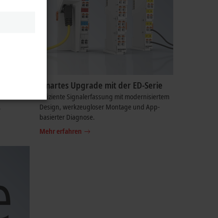
Smartes Upgrade mit der ED-Serie
Effiziente Signalerfassung mit modernisiertem
.
Design, werkzeugloser Montage und App-
basierter Diagnose.
Mehr erfahren