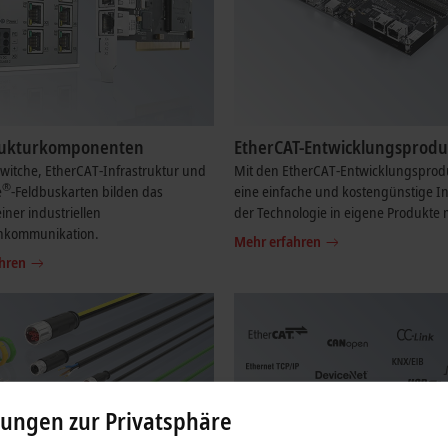
rukturkomponenten
EtherCAT-Entwicklungsprodu
witche, EtherCAT-Infrastruktur und
Mit den EtherCAT-Entwicklungsprodu
®
e
-Feldbuskarten bilden das
eine einfache und kostengünstige In
iner industriellen
der Technologie in eigene Produkte 
nkommunikation.
Mehr erfahren
hren
lungen zur Privatsphäre