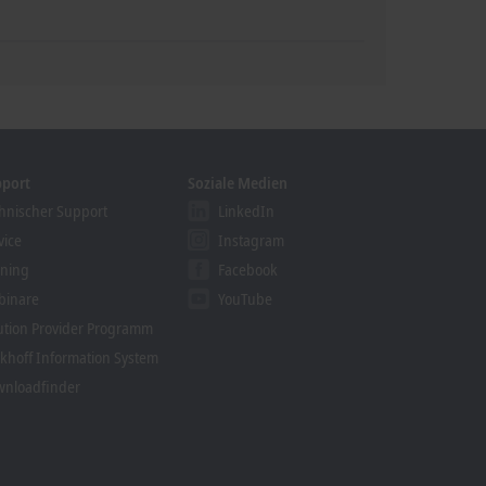
pport
Soziale Medien
hnischer Support
LinkedIn
vice
Instagram
ining
Facebook
binare
YouTube
ution Provider Programm
khoff Information System
nloadfinder