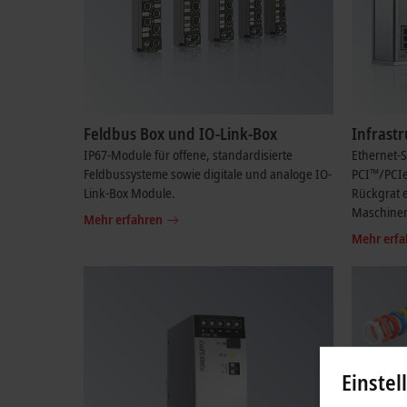
Feldbus Box und IO-Link-Box
Infrast
IP67-Module für offene, standardisierte
Ethernet-S
Feldbussysteme sowie digitale und analoge IO-
PCI™/PCI
Link-Box Module.
Rückgrat e
Maschine
Mehr erfahren
Mehr erfa
Einstel