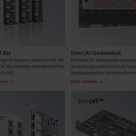
T Box
EtherCAT-Steckmodule
igh-Performance direkt im Feld: Mit
Die EtherCAT-Steckmodule reduzier
CAT-Box-Modulen bietet Beckhoff ein
Verdrahtungsaufwand und die Syst
 in IP67.
installationszeit bei Serienmaschinen
hren
Mehr erfahren