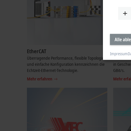
Alle abl
EtherCAT
EtherCA
Impressum
D
Überragende Performance, flexible Topologie
Die Fortfü
und einfache Konfiguration kennzeichnen die
in Geschwi
Echtzeit-Ethernet-Technologie.
GBit/s.
Mehr erfahren
Mehr erfa