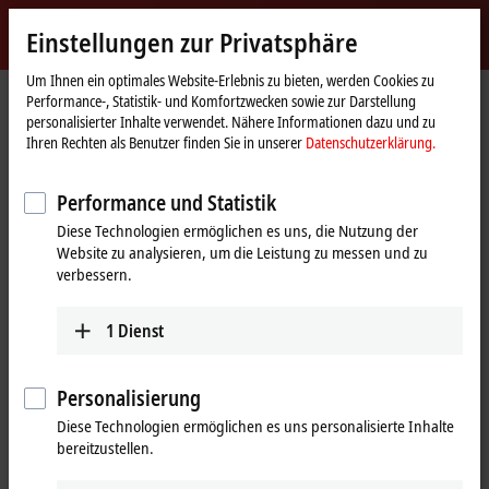
Jetzt anmelden
Einstellungen zur Privatsphäre
myBeckhoff
Beckhoff
-
Um Ihnen ein optimales Website-Erlebnis zu bieten, werden Cookies zu
Performance-, Statistik- und Komfortzwecken sowie zur Darstellung
New
personalisierter Inhalte verwendet. Nähere Informationen dazu und zu
Automation
Startseite
Unternehmen
Vertrieb-Terminvereinbarung
Ihren Rechten als Benutzer finden Sie in unserer
Datenschutzerklärung.
Technology
Vertrieb-Terminvereinbarung
Performance und Statistik
Diese Technologien ermöglichen es uns, die Nutzung der
Vereinbaren Sie einen Termin mit unseren Vertriebs-Spezialisten.
Website zu analysieren, um die Leistung zu messen und zu
Füllen Sie dazu einfach das folgende Formular aus.
verbessern.
Wenn Sie bereits bei myBeckhoff registriert sind, loggen Sie sich
hier
gern vorab ein, damit wir das Formular mit Ihren persönlichen Daten
1
Dienst
vorausfüllen können. Haben Sie noch keinen myBeckhoff-Account?
Dann registrieren Sie sich jederzeit gern
hier
.
Personalisierung
Diese Technologien ermöglichen es uns personalisierte Inhalte
(
*
)
erforderliche Felder
bereitzustellen.