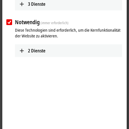
Persönliche Daten
3
Dienste
Anrede
Notwendig
(immer erforderlich)
Titel
Diese Technologien sind erforderlich, um die Kernfunktionalität
der Website zu aktivieren.
Vorname
*
2
Dienste
Nachname
*
Unternehmen
*
Abteilung
Straße, Hausnummer
Adresszusatz