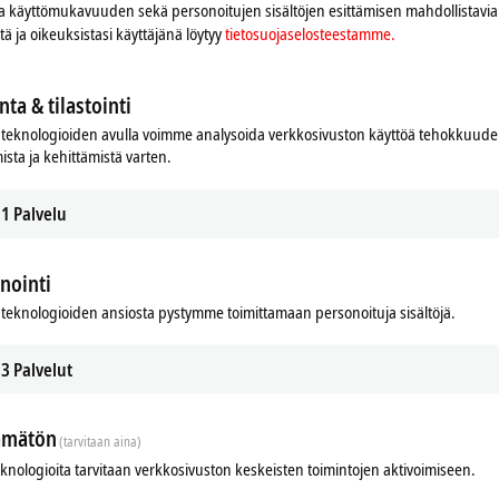
 ja käyttömukavuuden sekä personoitujen sisältöjen esittämisen mahdollistavia 
iitä ja oikeuksistasi käyttäjänä löytyy
tietosuojaselosteestamme.
nta & tilastointi
ific accessories
Overview fieldbus systems
teknologioiden avulla voimme analysoida verkkosivuston käyttöä tehokkuud
ista ja kehittämistä varten.
practice-proven range of accessories
Beckhoff supplies a complete range o
 all I/O solutions can be optimally
components for all common I/O and 
.
systems.
1
Palvelu
re
Learn more
nointi
teknologioiden ansiosta pystymme toimittamaan personoituja sisältöjä.
3
Palvelut
ämätön
(tarvitaan aina)
eknologioita tarvitaan verkkosivuston keskeisten toimintojen aktivoimiseen.