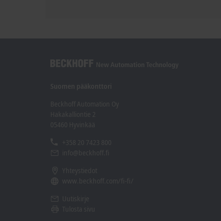
Suomen pääkonttori
Beckhoff Automation Oy
Hakakalliontie 2
05460 Hyvinkää
+358 20 7423 800
info@beckhoff.fi
Yhteystiedot
www.beckhoff.com/fi-fi/
Uutiskirje
Tulosta sivu