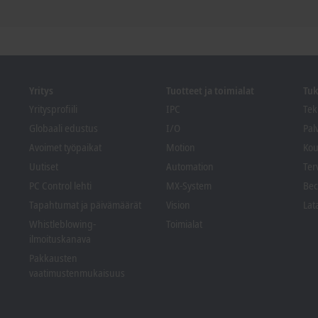
Yritys
Tuotteet ja toimialat
Tuk
Yritysprofiili
IPC
Tek
Globaali edustus
I/O
Pal
Avoimet työpaikat
Motion
Kou
Uutiset
Automation
Ter
PC Control lehti
MX-System
Bec
Tapahtumat ja päivämäärät
Vision
Lat
Whistleblowing-
Toimialat
ilmoituskanava
Pakkausten
vaatimustenmukaisuus