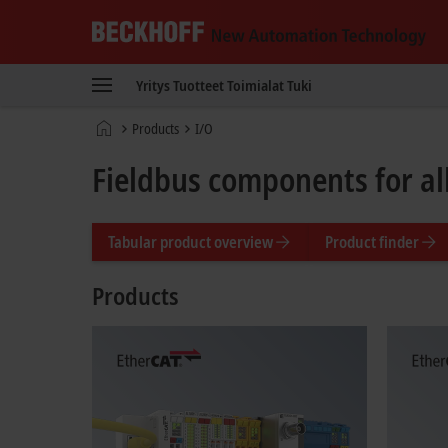
Beckhoff
-
Yritys
Tuotteet
Toimialat
Tuki
New
Automation
Kotisivu
Products
I/O
Technology
Fieldbus components for a
Tabular product overview
Product finder
Products