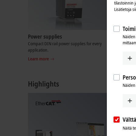
tilastoinnin
Lisätietoja s
Toimi
Power supplies
I/O-spec
Näiden 
mittaam
Compact DIN rail power supplies for every
Complete, 
application.
with which
integrated
Learn more
Learn mo
Perso
Highlights
Näiden 
Vältt
Näitä t