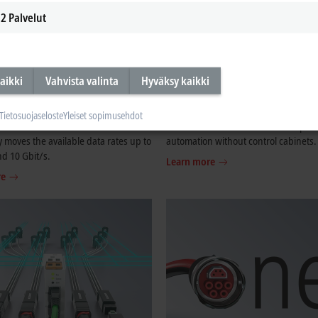
2
Palvelut
aikki
Vahvista valinta
Hyväksy kaikki
T G
EtherCAT P
Tietosuojaseloste
Yleiset sopimusehdot
uation of the successful EtherCAT
The one cable solution – One step clo
 moves the available data rates up to
automation without control cabinets.
nd 10 Gbit/s.
Learn more
re