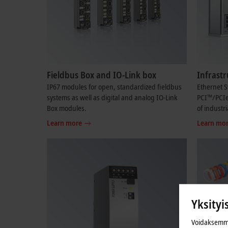
Fieldbus Box and IO-Link box
Infrast
IP67 modules for open, standardized fieldbus
Ethernet S
systems as well as digital and analog IO-Link
PCI™/PCI
Box modules.
of industr
Learn more
Learn mo
Yksityi
Voidaksemme