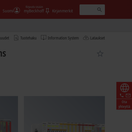
Kirjaudu sisään
Suomi
myBeckhoff
Kirjanmerkit
tuudet
Tuotehaku
Information System
Lataukset
ms
Ota
yhteyttä