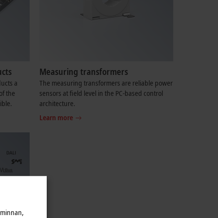
cts
Measuring transformers
ucts a
The measuring transformers are reliable power
of the
sensors at field level in the PC-based control
ible.
architecture.
Learn more
iminnan,