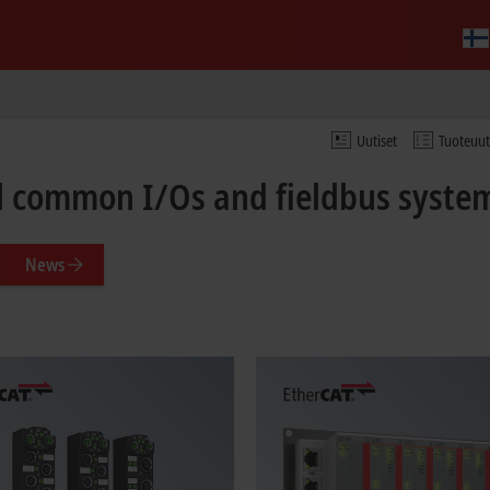
Uutiset
Tuoteuu
ll common I/Os and fieldbus syste
News