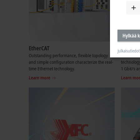
Hylkää k
EtherCAT
EtherCA
Julkaisutiedot
Outstanding performance, flexible topology
The contin
and simple configuration characterize the real-
technology
time Ethernet technology.
1 Gbit/s a
Learn more
Learn mo