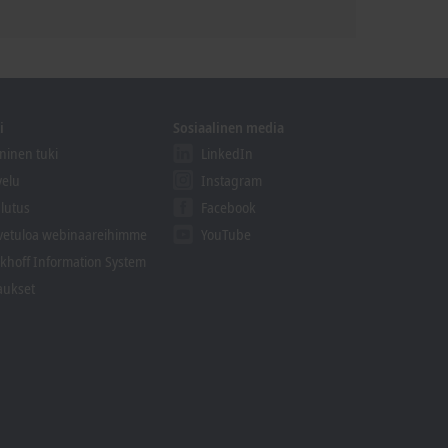
i
Sosiaalinen media
ninen tuki
LinkedIn
velu
Instagram
lutus
Facebook
vetuloa webinaareihimme
YouTube
khoff Information System
aukset