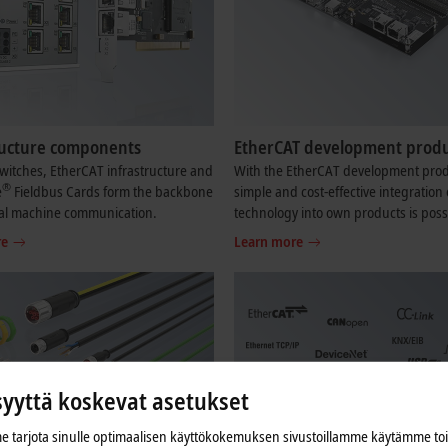
ructure components
EtherCAT development produ
witches, EtherCAT infrastructure and
With the EtherCAT development prod
®
e
Fieldbus Cards form the backbone
simple and cost-effective integration 
ial machine communication.
technology into own products is poss
re
Learn more
syyttä koskevat asetukset
 tarjota sinulle optimaalisen käyttökokemuksen sivustoillamme käytämme to