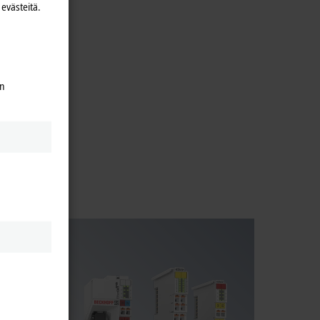
evästeitä.
en
f fieldbus
fieldbus