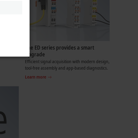
The ED series provides a smart
upgrade
ser to
Efficient signal acquisition with modern design,
tool-free assembly and app-based diagnostics.
Learn more