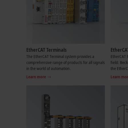
EtherCAT Terminals
EtherCA
The EtherCAT Terminal system provides a
EtherCAT h
comprehensive range of products for all signals
field: Bec
in the world of automation.
the Ether
Learn more
Learn mo