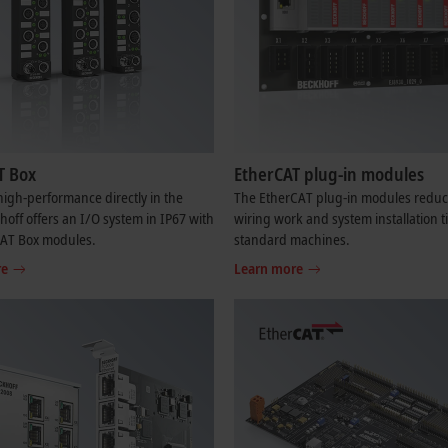
T Box
EtherCAT plug-in modules
igh-performance directly in the
The EtherCAT plug-in modules reduc
khoff offers an I/O system in IP67 with
wiring work and system installation t
CAT Box modules.
standard machines.
re
Learn more