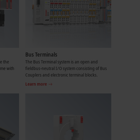
Bus Terminals
e the
The Bus Terminal system is an open and
ime with
fieldbus-neutral I/O system consisting of Bus
Couplers and electronic terminal blocks.
Learn more