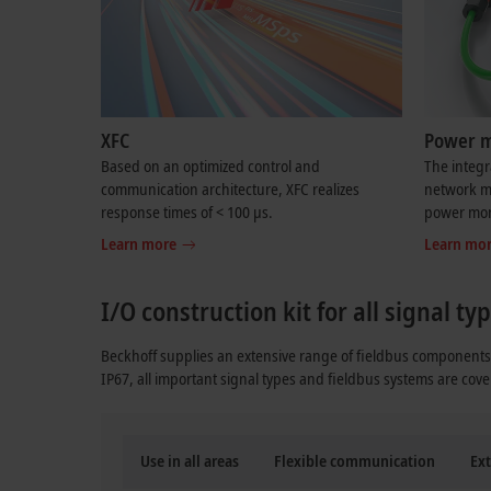
XFC
Power 
Based on an optimized control and
The integ
communication architecture, XFC realizes
network mo
response times of < 100 µs.
power moni
Learn more
Learn mo
I/O construction kit for all signal t
Beckhoff supplies an extensive range of fieldbus components 
IP67, all important signal types and fieldbus systems are cove
Use in all areas
Flexible communication
Ext