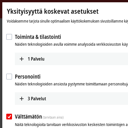
Yksityisyyttä koskevat asetukset
Beckhoff
-
Voidaksemme tarjota sinulle optimaalisen käyttökokemuksen sivustoillamme käytäm
Kotisivu
Products
I/O
Power supplies
New
Automation
Toiminta & tilastointi
Power supplies
Technology
Näiden teknologioiden avulla voimme analysoida verkkosivuston käyt
Tabular product overview
Product finder
1
Palvelu
Products
Personointi
PS1000
Näiden teknologioiden ansiosta pystymme toimittamaan personoituja 
Single-phase DIN rail power supply units for
small and cost-optimized 24 V applications.
3
Palvelut
Learn more
Välttämätön
(tarvitaan aina)
PS2000
Näitä teknologioita tarvitaan verkkosivuston keskeisten toimintojen 
Single and 3-phase DIN rail power supply units