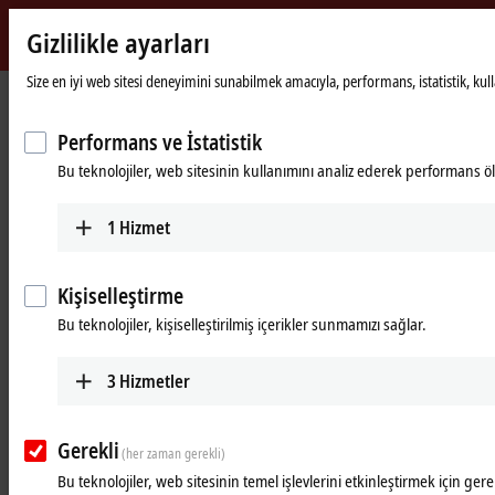
Gizlilikle ayarları
Beckhoff
-
Size en iyi web sitesi deneyimini sunabilmek amacıyla, performans, istatistik, kullanı
Ana
Products
I/O
Power supplies
New
sayfa
Automation
Performans ve İstatistik
Power supplies
Technology
Bu teknolojiler, web sitesinin kullanımını analiz ederek performans öl
Tabular product overview
Product finder
1
Hizmet
Products
Kişiselleştirme
PS1000
Bu teknolojiler, kişiselleştirilmiş içerikler sunmamızı sağlar.
Single-phase DIN rail power supply units for
small and cost-optimized 24 V applications.
3
Hizmetler
Learn more
Gerekli
(her zaman gerekli)
PS2000
Bu teknolojiler, web sitesinin temel işlevlerini etkinleştirmek için gerek
Single and 3-phase DIN rail power supply units