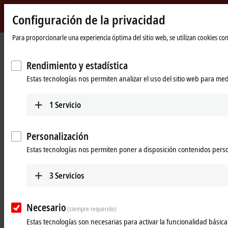
Configuración de la privacidad
Beckhoff
-
Para proporcionarle una experiencia óptima del sitio web, se utilizan cookies c
Página
Products
I/O
Power supplies
New
de
Automation
inicio
Rendimiento y estadística
Power supplies
Technology
Estas tecnologías nos permiten analizar el uso del sitio web para med
Tabular product overview
Product finder
1
Servicio
Products
Personalización
PS1000
Estas tecnologías nos permiten poner a disposición contenidos pers
Single-phase DIN rail power supply units for
small and cost-optimized 24 V applications.
3
Servicios
Learn more
Necesario
(siempre requerido)
PS2000
Estas tecnologías son necesarias para activar la funcionalidad básica 
Single and 3-phase DIN rail power supply units