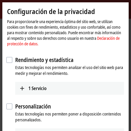
Inicio de sesión
Configuración de la privacidad
myBeckhoff
Beckhoff
-
Para proporcionarle una experiencia óptima del sitio web, se utilizan
Página
Support
Download finder
cookies con fines de rendimiento, estadísticos y uso confortable, así como
New
de
para mostrar contenido personalizado. Puede encontrar más información
Automation
inicio
Download finder
al respecto y sobre sus derechos como usuario en nuestra
Declaración de
Technology
protección de datos.
What are you looking for?
Rendimiento y estadística
Estas tecnologías nos permiten analizar el uso del sitio web para
medir y mejorar el rendimiento.
1
Servicio
Filter downloads
Show %% downloads
Personalización
TwinCAT Package Manager (TwinCAT 3.1 Build
Estas tecnologías nos permiten poner a disposición contenidos
4026)
personalizados.