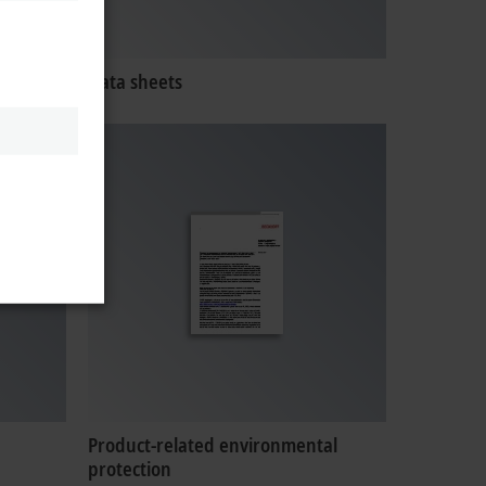
Data sheets
Product-related environmental
protection