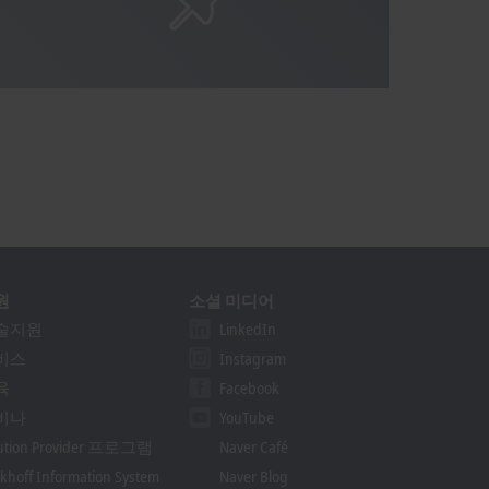
원
소셜 미디어
술지원
LinkedIn
비스
Instagram
육
Facebook
비나
YouTube
lution Provider 프로그램
Naver Café
khoff Information System
Naver Blog