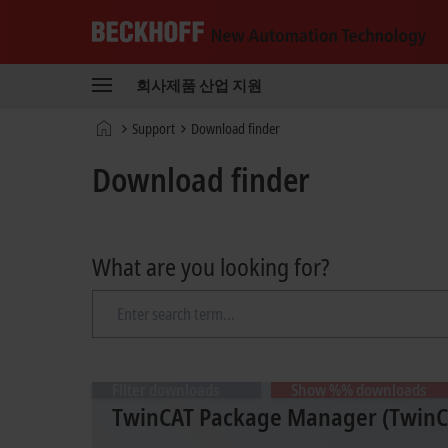
Beckhoff
-
회사
제품
산업
지원
New
Automation
홈
Support
Download finder
Technology
페
이
Download finder
지
What are you looking for?
Filter downloads
Show %% downloads
TwinCAT Package Manager (TwinCA