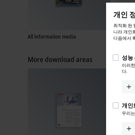
개인 
최적화 된 
니라 개인화
All information media
Product
다음에서 
성능 
More download areas
이러한
다.
개인
우리는