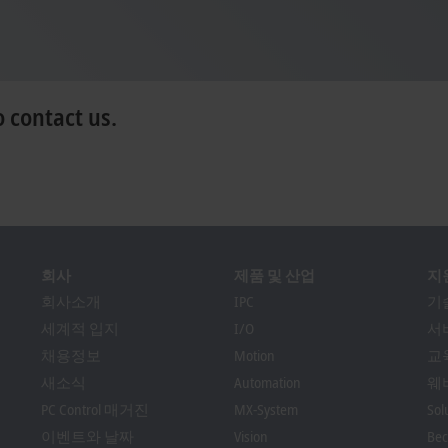
o contact us.
회사
제품 및 산업
지
회사소개
IPC
기
세계적 입지
I/O
서
채용정보
Motion
교
새소식
Automation
웨
PC Control 매거진
MX-System
So
이벤트와 날짜
Vision
Bec