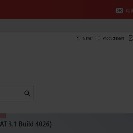
대
News
Product news
T 3.1 Build 4026)