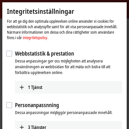
Logga in
Integritetsinställningar
myBeckhoff
Beckhoff
-
För att ge dig den optimala upplevelsen online använder vi cookies för
Hemsida
Support
Download finder
webbstatistik och analyssyfte samt för att visa personanpassade innehåll.
New
Närmare informationer om dessa och dina rättigheter som användare
Automation
Download finder
finns i vår
integritetspolicy.
Technology
What are you looking for?
Webbstatistik & prestation
Dessa anpassingar ger oss möjligheten att analysera
användningen av webbsidan för att mäta och bidra till att
förbättra upplevelsen online.
1
Tjänst
Filter downloads
Show %% downloads
Personanpassnning
TwinCAT Package Manager (TwinCAT 3.1 Build
Dessa anpassningar möjliggör personanpassade innehåll.
4026)
3
Tjänster