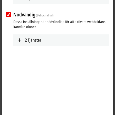
Nödvändig
(Behövs alltid)
Download now
Dessa inställningar är nödvändiga för att aktivera webbsidans
kärnfunktioner.
Software and tools
2
Tjänster
All software and tools
TwinCAT 3 download | eXtended
Automation Engineering (XAE)
TwinCAT 3 download | eXtended