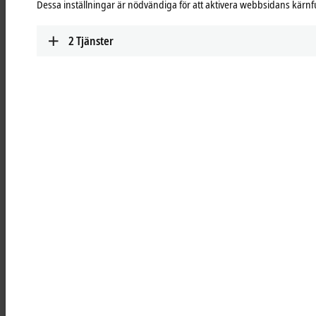
Dessa inställningar är nödvändiga för att aktivera webbsidans kärnf
TwinSAFE
Highly scalable, highly modular: safe automation
2
Tjänster
with TwinSAFE
Learn more
Add-on software
Extension modules for 3rd-party software such as
®
®
LabVIEW™, MATLAB
or SOLIDWORKS
for
integration into Beckhoff hardware and software
Learn more
Highlights
TwinCAT PLC++
With TwinCAT PLC++, Beckhoff is delivering a
new generation of PLC technology that
accelerates both engineering and runtime.