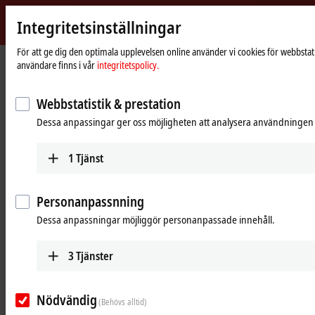
Integritetsinställningar
Beckhoff
-
För att ge dig den optimala upplevelsen online använder vi cookies för webbsta
Hemsida
Products
Automation
användare finns i vår
integritetspolicy.
New
Automation
Open, PC-based control technology
Technology
Webbstatistik & prestation
Dessa anpassingar ger oss möjligheten att analysera användningen av
Tabular product overview
Product finder
1
Tjänst
News
Products
Personanpassnning
Dessa anpassningar möjliggör personanpassade innehåll.
TwinCAT
The TwinCAT software system turns almost any
3
Tjänster
PC-based system into a real-time control with
multiple PLC, NC, CNC and/or robotics runtime
systems.
Nödvändig
(Behövs alltid)
Learn more