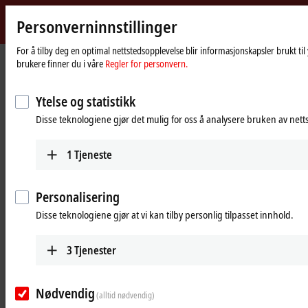
Personverninnstillinger
Beckhoff
-
For å tilby deg en optimal nettstedsopplevelse blir informasjonskapsler brukt ti
Hjemmeside
Products
Automation
brukere finner du i våre
Regler for personvern.
New
Automation
Open, PC-based control technology
Technology
Ytelse og statistikk
Disse teknologiene gjør det mulig for oss å analysere bruken av nett
Tabular product overview
Product finder
1
Tjeneste
News
Products
Personalisering
Disse teknologiene gjør at vi kan tilby personlig tilpasset innhold.
TwinCAT
The TwinCAT software system turns almost any
3
Tjenester
PC-based system into a real-time control with
multiple PLC, NC, CNC and/or robotics runtime
systems.
Nødvendig
(alltid nødvendig)
Learn more