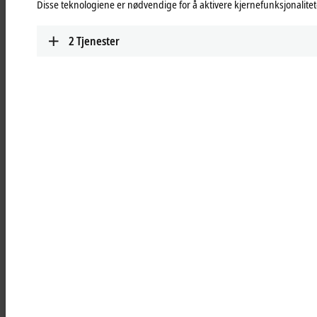
Disse teknologiene er nødvendige for å aktivere kjernefunksjonalitete
TwinSAFE
Highly scalable, highly modular: safe automation
2
Tjenester
with TwinSAFE
Learn more
Add-on software
Extension modules for 3rd-party software such as
®
®
LabVIEW™, MATLAB
or SOLIDWORKS
for
integration into Beckhoff hardware and software
Learn more
Highlights
TwinCAT PLC++
With TwinCAT PLC++, Beckhoff is delivering a
new generation of PLC technology that
accelerates both engineering and runtime.