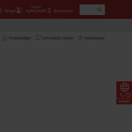
Logg inn
Norge
myBeckhoff
Bokmerker
Learn more
Produktvelger
Information System
Nedlastinger
© Fabmatics GmbH/Sven Claus, FotograFisch
Kontakt