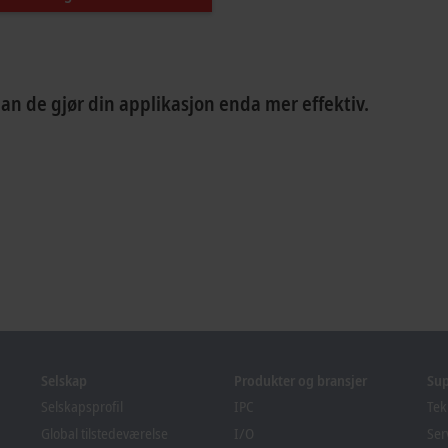
n de gjør din applikasjon enda mer effektiv.
Selskap
Produkter og bransjer
Su
Selskapsprofil
IPC
Tek
Global tilstedeværelse
I/O
Ser