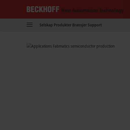
Reduced set-up t
Beckhoff
-
Automated test wafer handlin
Selskap
Produkter
Bransjer
Support
New
Automation
Technology