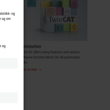
atistikk- og
te og om
e og
Automation
ve you
TwinCAT offers many features and various
 comes to
software function blocks for all automation
tasks.
Finn ut mer