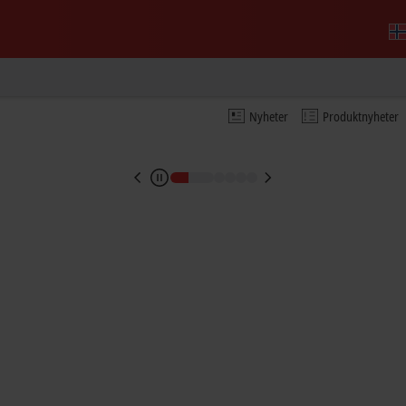
imes and seamless traceability
g in semiconductor production
Nyheter
Produktnyheter