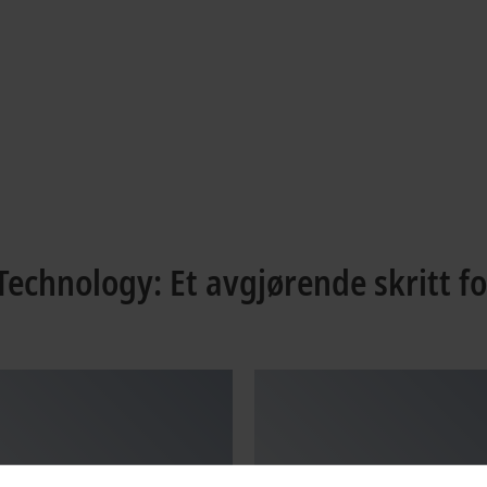
echnology: Et avgjørende skritt f