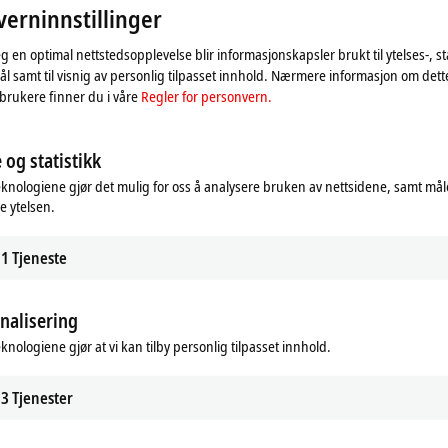
erninnstillinger
eg en optimal nettstedsopplevelse blir informasjonskapsler brukt til ytelses-, st
l samt til visnig av personlig tilpasset innhold. Nærmere informasjon om det
brukere finner du i våre
Regler for personvern.
 og statistikk
eknologiene gjør det mulig for oss å analysere bruken av nettsidene, samt mål
Motion
e ytelsen.
/O components to implement simple
Our innovative drive technologies gi
 applications with EtherCAT and
almost unlimited capabilities when it
mon fieldbus systems.
realizing your application.
1
Tjeneste
er
Finn ut mer
nalisering
eknologiene gjør at vi kan tilby personlig tilpasset innhold.
3
Tjenester