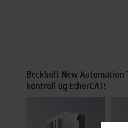
Beckhoff New Automation T
kontroll og EtherCAT!