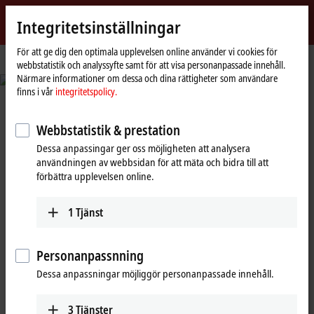
Logga in
Integritetsinställningar
myBeckhoff
Beckhoff
-
För att ge dig den optimala upplevelsen online använder vi cookies för
webbstatistik och analyssyfte samt för att visa personanpassade innehåll.
New
Närmare informationer om dessa och dina rättigheter som användare
Automation
© Fabmatics GmbH/Sven Claus, FotograFisch
finns i vår
integritetspolicy.
Technology
Reduced set-up times and seamless
traceability
Webbstatistik & prestation
Dessa anpassingar ger oss möjligheten att analysera
Automated test wafer handling in semiconductor production
användningen av webbsidan för att mäta och bidra till att
förbättra upplevelsen online.
Learn more
1
Tjänst
Beckhoff New Automation
Personanpassnning
Dessa anpassningar möjliggör personanpassade innehåll.
Technology: pc-baserad styrning och
EtherCAT – det avgörande steget
3
Tjänster