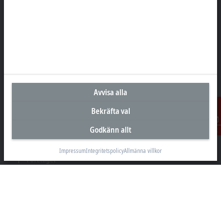
Huvudkontor Sverige
Beckhoff Automation AB
Östra Hindbyvägen 70
213 74 Malmö
+46 40-680 81 60
info@beckhoff.se
Avvisa alla
Kontakt
www.beckhoff.com/sv-se/
Bekräfta val
Nyhetsbrev
Godkänn allt
Kontakt
Skriv ut sida
Impressum
Integritetspolicy
Allmänna villkor
Företaget
Produkter och branscher
Support
Sociala medier