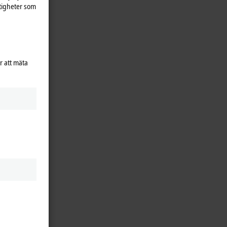
tigheter som
r att mäta