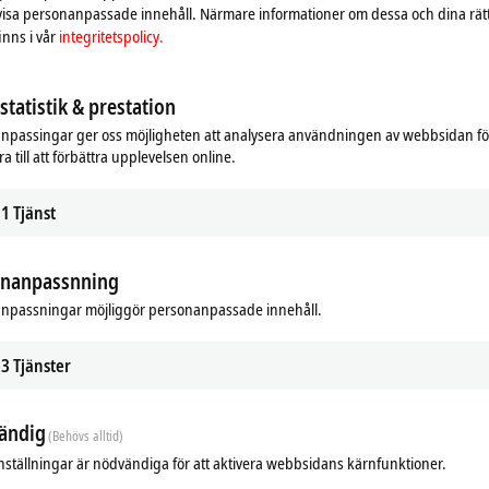
 visa personanpassade innehåll. Närmare informationer om dessa och dina rät
nns i vår
integritetspolicy.
tatistik & prestation
npassingar ger oss möjligheten att analysera användningen av webbsidan fö
a till att förbättra upplevelsen online.
1
Tjänst
onanpassnning
npassningar möjliggör personanpassade innehåll.
3
Tjänster
ändig
(Behövs alltid)
nställningar är nödvändiga för att aktivera webbsidans kärnfunktioner.