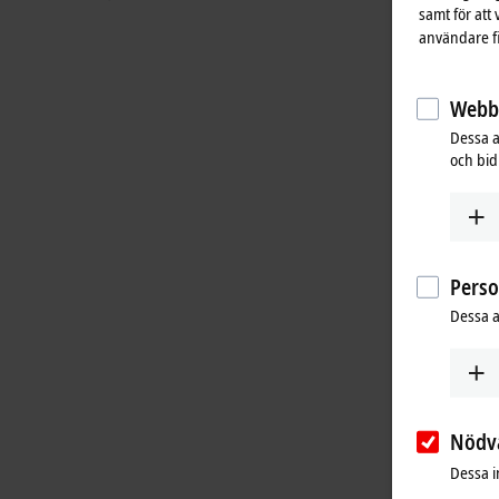
samt för att
användare fi
Webbs
Dessa a
och bidr
Pers
Dessa a
Nödv
Dessa i