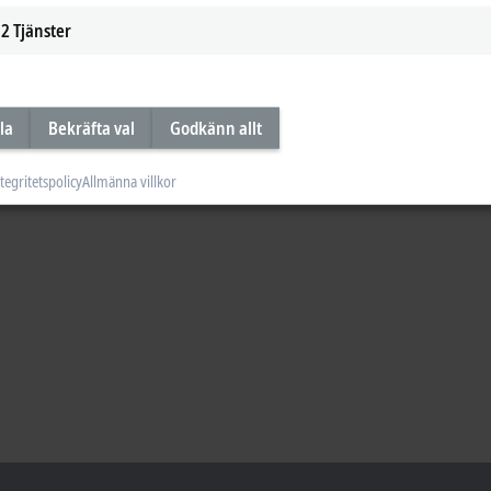
2
Tjänster
la
Bekräfta val
Godkänn allt
tegritetspolicy
Allmänna villkor