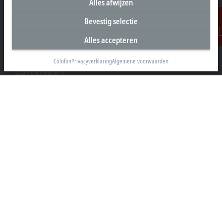
Alles afwijzen
Bevestig selectie
Hoofdkantoor Nederland
Alles accepteren
Contact
Beckhoff Automation B.V.
Oerkapkade 1C
Colofon
Privacyverklaring
Algemene voorwaarden
2031 EN Haarlem
+31 23 51851-40
sales@beckhoff.nl
Contact informatie
www.beckhoff.com/nl-nl/
Nieuwsbrief
Pagina afdrukken
Bedrijf
Producten en branches
Support