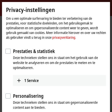
Login
Privacy-instellingen
myBeckhoff
Beckhoff
-
Om u een optimale surfervaring te bieden ter verbetering van de
Home
Gebruiksvoorwaarden
prestaties, voor statistische doeleinden, om het gebruiksgemak te
New
page
optimaliseren en om gepersonaliseerde content weer te geven, wordt
Automation
Gebruiksvoorwaarden
gebruik gemaakt van cookies. Meer informatie hierover en over uw rechten
Technology
als gebruiker vindt u terug in onze
privacyverklaring.
Informatie over de websites van Beckhoff
Prestaties & statistiek
De informatie op de websites bevat enkel algemene beschrijvingen
Deze technieken stellen ons in staat om het gebruik van de
resp. eigenschappen die in het concrete toepassingsgeval in de
website te analyseren en om de prestaties te meten en te
beschreven vorm niet altijd kloppen resp. die door verdere
optimaliseren.
ontwikkeling van de producten kunnen wijzigen. De gewenste
eigenschappen zijn enkel bindend, wanneer ze bij het afsluiten van
1
Service
het contract uitdrukkelijk worden overeengekomen.
Informatie over de documenten van Beckhoff
Personalisering
De documenten werden zorgvuldig opgesteld. De beschreven
Deze technieken stellen ons in staat om gepersonaliseerde
producten worden echter voortdurend verder ontwikkeld. Daarom zijn
content aan te bieden.
de documenten niet in alle gevallen geheel op overeenstemming met