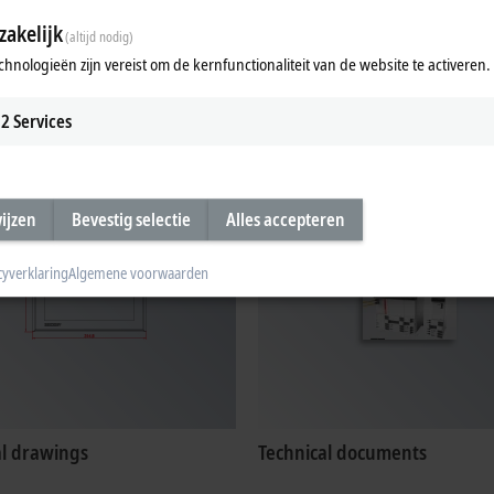
akelijk
(altijd nodig)
chnologieën zijn vereist om de kernfunctionaliteit van de website te activeren.
ates, approvals
Configuration files
2
Services
wijzen
Bevestig selectie
Alles accepteren
cyverklaring
Algemene voorwaarden
al drawings
Technical documents