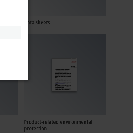
Data sheets
Product-related environmental
protection