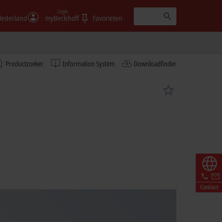
Login
ederland
myBeckhoff
Favorieten
Productzoeker
Information System
Downloadfinder
Contact