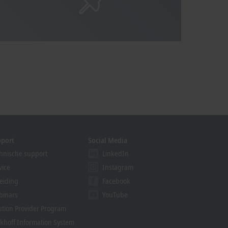
pport
Social Media
hnische support
LinkedIn
vice
Instagram
eiding
Facebook
binars
YouTube
ution Provider Program
khoff Information System