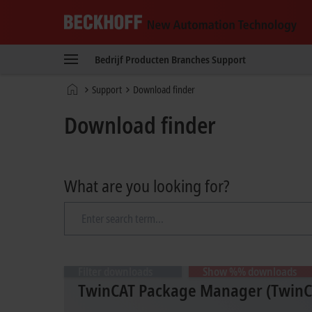
Beckhoff
-
Bedrijf
Producten
Branches
Support
New
Automation
Home
Support
Download finder
Technology
page
Download finder
What are you looking for?
Filter downloads
Show %% downloads
TwinCAT Package Manager (TwinCA