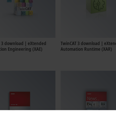
 3 download | eXtended
TwinCAT 3 download | eXte
ion Engineering (XAE)
Automation Runtime (XAR)