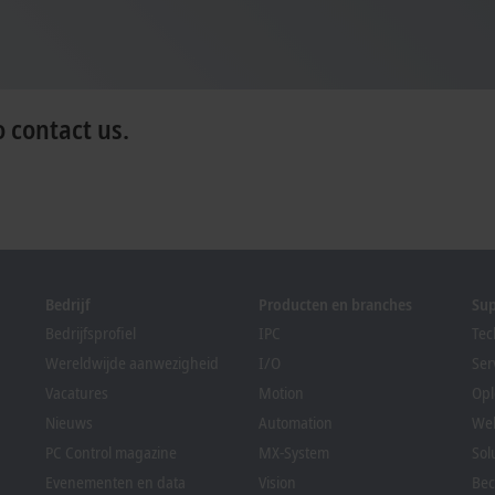
o contact us.
Bedrijf
Producten en branches
Su
Bedrijfsprofiel
IPC
Tec
Wereldwijde aanwezigheid
I/O
Ser
Vacatures
Motion
Opl
Nieuws
Automation
We
PC Control magazine
MX-System
Sol
Evenementen en data
Vision
Bec