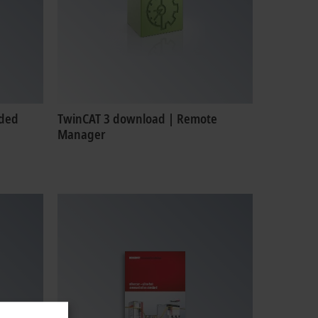
nded
TwinCAT 3 download | Remote
Manager