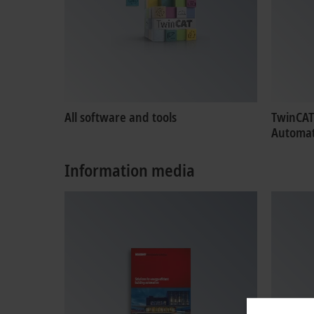
All software and tools
TwinCAT
Automat
Information media