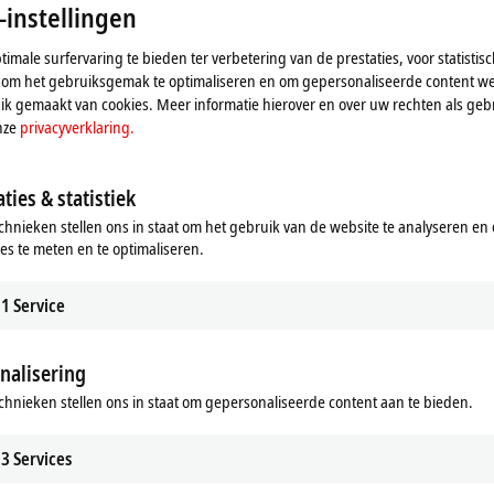
-instellingen
imale surfervaring te bieden ter verbetering van de prestaties, voor statistis
 om het gebruiksgemak te optimaliseren en om gepersonaliseerde content we
k gemaakt van cookies. Meer informatie hierover en over uw rechten als gebr
nze
privacyverklaring.
 overview
News overview
ties & statistiek
chnieken stellen ons in staat om het gebruik van de website te analyseren en
ies te meten en te optimaliseren.
1
Service
nalisering
chnieken stellen ons in staat om gepersonaliseerde content aan te bieden.
3
Services