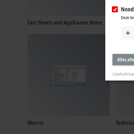
Noodz
Deze te
Fact Sheets and Application Notes
Certific
Alles af
Colofon
Priva
Macros
Technic