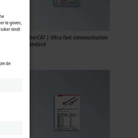
che
er te geven,
uiker vindt
EtherCAT | Ultra-fast communication
standard
 om de