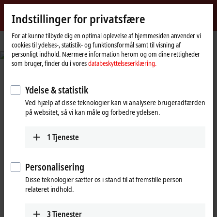
Log ind
Indstillinger for privatsfære
myBeckhoff
Beckhoff
-
For at kunne tilbyde dig en optimal oplevelse af hjemmesiden anvender vi
cookies til ydelses-, statistik- og funktionsformål samt til visning af
New
personligt indhold. Nærmere information herom og om dine rettigheder
Automation
© Fabmatics GmbH/Sven Claus, FotograFisch
som bruger, finder du i vores
databeskyttelseserklæring.
Technology
Reduced set-up times and seamless
traceability
Ydelse & statistik
Ved hjælp af disse teknologier kan vi analysere brugeradfærden
Automated test wafer handling in semiconductor production
på websitet, så vi kan måle og forbedre ydelsen.
Learn more
1
Tjeneste
Personalisering
Beckhoff New Automation
Disse teknologier sætter os i stand til at fremstille person
relateret indhold.
Technology: Kom det afgørende
skridt foran med PC-baseret kontrol
3
Tjenester