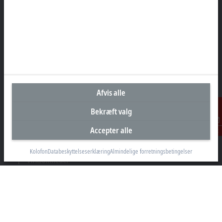
Hovedkontor Danmark
Beckhoff Automation ApS
Birkemose Allé 1
6000 Kolding
+45 43201570
info@beckhoff.dk
Afvis alle
Kontaktoplysninger
www.beckhoff.com/da-dk/
Bekræft valg
Nyhedsbrev
Accepter alle
Kontakt
Print side
Kolofon
Databeskyttelseserklæring
Almindelige forretningsbetingelser
Virksomheder
Produkter og brancher
Support
Sociale medier