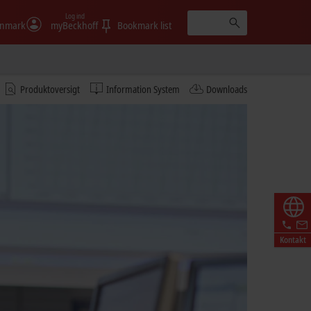
Log ind
nmark
myBeckhoff
Bookmark list
Produktoversigt
Information System
Downloads
Kontakt