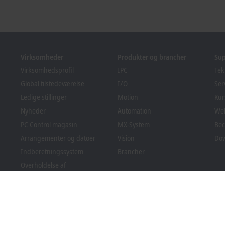
Virksomheder
Produkter og brancher
Su
Virksomhedsprofil
IPC
Tek
Global tilstedeværelse
I/O
Ser
Ledige stillinger
Motion
Kur
Nyheder
Automation
We
PC Control magasin
MX-System
Bec
Arrangementer og datoer
Vision
Do
Indberetningssystem
Brancher
Overholdelse af
emballageregler