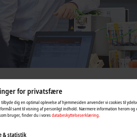
linger for privatsfære
ogier over hele verden, da vi altid gerne vil have den direkte og lokale kont
 tilbyde dig en optimal oplevelse af hjemmesiden anvender vi cookies til ydelses
formål samt til visning af personligt indhold. Nærmere information herom og
edkontor, men kan efter aftale også afholdes hos kunden.
som bruger, finder du i vores
databeskyttelseserklæring.
 & statistik
ser med individuelt defineret indhold, som efter nærmere aftale med os, kan 