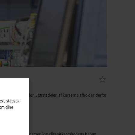
akt med vores kunder. Størstedelen af kurserne afholdes derfor
-, statistik-
 om dine
tilpasses til dine personlige eller virksomhedens behov.