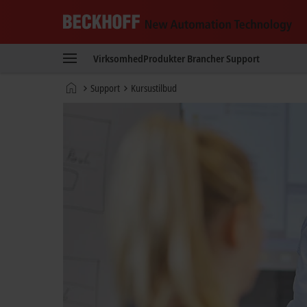
Beckhoff
-
Virksomhed
Produkter
Brancher
Support
New
Automation
Hjemmeside
Support
Kursustilbud
Technology