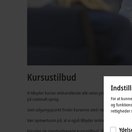
Kursustilbud
Indstil
Vi tilbyder kurser omhandlende alle vores produkter og teknol
For at kunne
på nationalt sprog.
og funktions
Som udgangspunkt finder kurserne sted i vores Beckhoff hov
rettigheder 
Vær opmærksom på, at vi også tilbyder online-kurser.
Ydelse
Foruden de standardiserede kursustilbud, tilbyder vi også kur