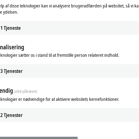
lp af disse teknologier kan vi analysere brugeradfærden på websitet, så vi k
e ydelsen.
tformular eller henvend dig til:
1
Tjeneste
nalisering
knologier sætter os i stand til at fremstille person relateret indhold.
3
Tjenester
endig
(altid påkrævet)
eknologier er nødvendige for at aktivere websitets kernefunktioner.
Safety
EtherCAT
Building Automation
Individual
2
Tjenester