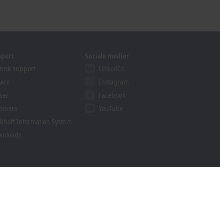
pport
Sociale medier
nisk support
LinkedIn
vice
Instagram
ser
Facebook
binars
YouTube
khoff Information System
wnloads