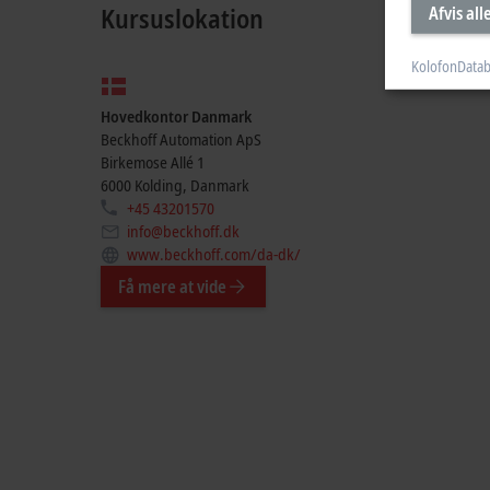
Kursuslokation
Afvis all
Kolofon
Datab
Hovedkontor Danmark
Beckhoff Automation ApS
Birkemose Allé 1
6000 Kolding, Danmark
+45 43201570
info@beckhoff.dk
www.beckhoff.com/da-dk/
Få mere at vide