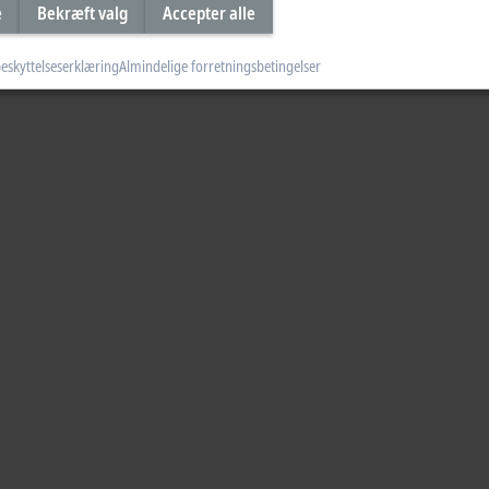
e
Bekræft valg
Accepter alle
eskyttelseserklæring
Almindelige forretningsbetingelser