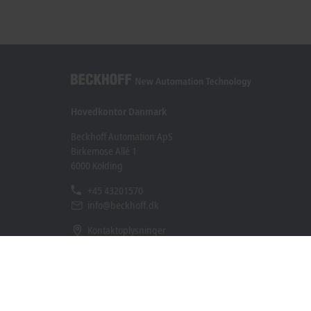
Hovedkontor Danmark
Beckhoff Automation ApS
Birkemose Allé 1
6000 Kolding
+45 43201570
info@beckhoff.dk
Kontaktoplysninger
www.beckhoff.com/da-dk/
Nyhedsbrev
Print side