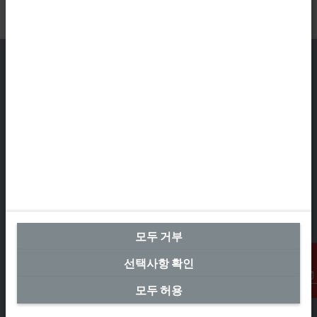
본사 대한민국
Beckhoff Automation Co., Ltd.
대륭테크노타운 3차 12층
가산디지털2로 115
08505 금천구, 서울특별시
+82 2 2107-3242
+82 2 2107-3969
info-kr@beckhoff.com
모두 거부
연락처 정보
선택사항 확인
www.beckhoff.com/ko-kr/
모두 허용
연락처
뉴스레터
인쇄 페이지