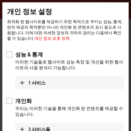
로그인
개인 정보 설정
myBeckhoff
Beckhoff
-
최적화 된 웹사이트를 제공하기 위한 목적으로 쿠키는 성능, 통계,
홈
지원
서비스 문의
편의 제공의 목적뿐만 아니라 개인화 된 콘텐츠의 표시 용도로 사
New
페
용됩니다. 이에 대한 자세한 정보와 귀하의 권리는 다음에서 확인
Automation
이
서비스 문의
할 수 있습니다
개인 정보 보호 정책.
Technology
지
사후서비스와 관련된 문의가 있으신 경우, 아래 양식을 작성하
성능 & 통계
여 제출해 주시기 바랍니다.
이러한 기술들로 웹사이트 성능 측정 및 개선을 위한 웹사
이트의 사용 분석이 가능합니다.
myBeckhoff에 이미 등록되어 있는 경우
여기
에서 로그인하세요.
등록되어 있는 개인 정보로 양식을 작성할 수 있습니다. 아직
1
서비스
myBeckhoff 계정이 없으신가요? 그렇다면 언제든
여기
에서 등
록 가능합니다.
개인화
우리는 이러한 기술을 통해 개인화 된 컨텐츠를 제공할 수
(
*
)
필요 항목
있습니다.
개인 정보
3
서비스들