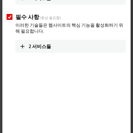
Mr. / Ms.
필수 사항
(항상 필요함)
직무
이러한 기술들은 웹사이트의 핵심 기능을 활성화하기 위
해 필요합니다.
이름
*
2
서비스들
성
*
회사
*
직무/부서
도로명 이름 및 번호
나머지 주소