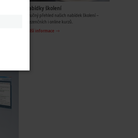
Nabídky školení
 u kterých
Stručný přehled našich nabídek školení –
prezenčních i online kurzů.
Další informace