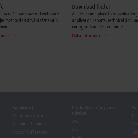
ře
Download finder
se na naše nadcházenící webináře
All files in one place for downloading
jte možnosti sledování záznamů v
application reports, technical docum
hivu.
configuration files and more.
ormace
Další informace
Společnost
Produkty a průmyslová
Po
odvětví
Profil společnosti
Tec
IPC
Globální přítomnost
Ser
I/O
Pracovní příležitosti
Ško
Motion