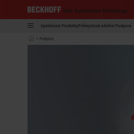
Beckhoff
-
Společnost
Produkty
Průmyslová odvětví
Podpora
New
Automation
Domovská
Podpora
Technology
stránka