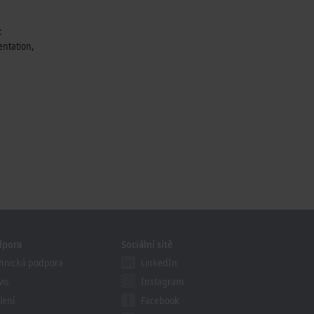
:
entation,
dpora
Sociální sítě
hnická podpora
LinkedIn
vis
Instagram
lení
Facebook