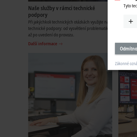
Tyto te
Naše služby v rámci technické
Naše ser
podpory
Podporuje
servisu. Z
Při jakýchkoli technických otázkách využijte naší
technické podpory: od vysvětlení problematiky
Další inf
až po uvedení do provozu.
Další informace
Odmítno
Zákonné ozn