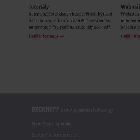
Tutoriály
Webiná
Automatizační základy v kostce: Praktický úvod
Přihlaste 
do technologie řízení na bázi PC a otevřeného
nebo využi
automatizačního systému s tutoriály Beckhoff.
našem arc
Další informace
Další inf
Sídlo Česká republika
Beckhoff Automation s.r.o.