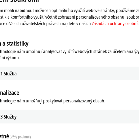
 mohli nabídnout možnosti optimálního využití webové stránky, používáme z
e) a webináře, abychom naše zákazníky blíže seznámili s našimi výrobky a techn
istik a komfortního využití včetně zobrazení personalizovaného obsahu, soubor
mace o Vašich uživatelských právech najdete v našich
Zásadách ochrany osobníc
 abychom tyto služby nabízeli po celém světě v našich pobočkách a v příslušné
 a statistiky
ránkách:
chnologie nám umožňují analyzovat využití webových stránek za účelem analýz
ání výkonu.
1
Služba
nalizace
chnologie nám umožňují poskytovat personalizovaný obsah.
3
Služby
ytné
(vždy povinné)