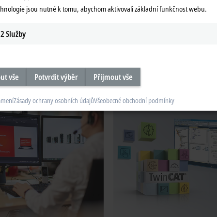
chnologie jsou nutné k tomu, abychom aktivovali základní funkčnost webu.
visní služby
Servisní produkty
me Vás v rámci našeho poprodejního
Zde najdete přehled našich výrobků,
2
Služby
de najdete více informací.
byla ukončena výroba a informace o
dostupnosti servisu pro tyto výrobky.
ormace
Další informace
ut vše
Potvrdit výběr
Přijmout vše
ámení
Zásady ochrany osobních údajů
Všeobecné obchodní podmínky