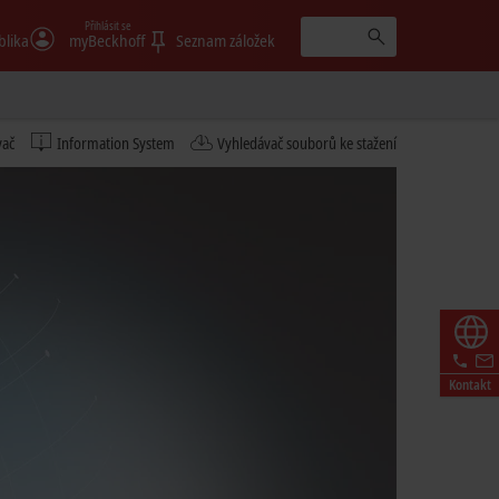
Přihlásit se
blika
myBeckhoff
Seznam záložek
vač
Information System
Vyhledávač souborů ke stažení
Kontakt