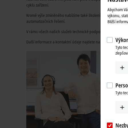
cyklu zařízení.
Abychom Vám
Kromě výše zmíněného nabízíme také školení (prezenční i onlin
výkonu, stat
automatizačních řešení.
Bližší infor
V rámci všech našich služeb technické podpory je rozhodující,
Výkon
Další informace a kontaktní údaje najdete na následujících st
Tyto te
zlepšov
Perso
Tyto te
Nezb