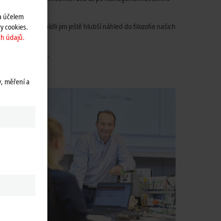
a účelem
ologiemi a nabídli jim ještě hlubší náhled do filozofie našich
y cookies.
h údajů.
m lokálním jazyce.
y, měření a