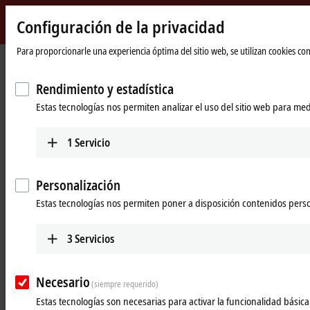
Configuración de la privacidad
Beckhoff
-
Para proporcionarle una experiencia óptima del sitio web, se utilizan cookies c
Página
Products
I/O
Power supplies
New
de
Automation
inicio
Rendimiento y estadística
Power supplies
Technology
Estas tecnologías nos permiten analizar el uso del sitio web para med
Tabular product overview
Product finder
1
Servicio
Products
Personalización
PS1000
Estas tecnologías nos permiten poner a disposición contenidos pers
Single-phase DIN rail power supply units for
small and cost-optimized 24 V applications.
3
Servicios
Learn more
Necesario
(siempre requerido)
PS2000
Estas tecnologías son necesarias para activar la funcionalidad básica 
Single and 3-phase DIN rail power supply units