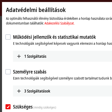
Adatvédelmi beállítások
Beckhoff
-
Az optimális felhasználói élmény biztosítása érdekében a honlap használata során
Kezdőlap
Products
I/O
Power supplies
dokumentumban találhatók:
Adakezelési Szabályzat.
New
Automation
Power supplies
Technology
Működési jellemzők és statisztikai mutatók
E technológiák segítségével képesek vagyunk elemezni a honlap hasz
Tabular product overview
Product finder
1
Szolgáltatás
Products
PS1000
Személyre szabás
Single-phase DIN rail power supply units for
Ezen technológiák segítségével személyre szabott tartalmat tudunk bi
small and cost-optimized 24 V applications.
Learn more
3
Szolgáltatások
PS2000
Szükséges
(mindig szükséges)
Single and 3-phase DIN rail power supply units