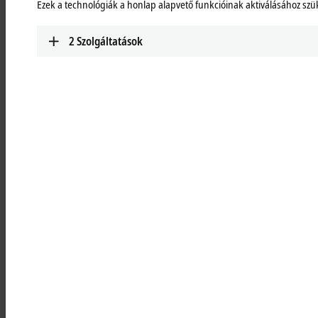
Ezek a technológiák a honlap alapvető funkcióinak aktiválásához sz
in compact design, can be used for the most
common applications.
2
Szolgáltatások
Learn more
PS2000 with EtherCAT
Single and 3-phase DIN rail power supply units
in compact design, can be used for the most
common applications.
Learn more
PS3000
Single and 3-phase DIN rail power supply units,
can be used flexibly for demanding applications.
Learn more
PS9000
Buffer, redundancy and converter modules
extend the functional range of the power
supplies.