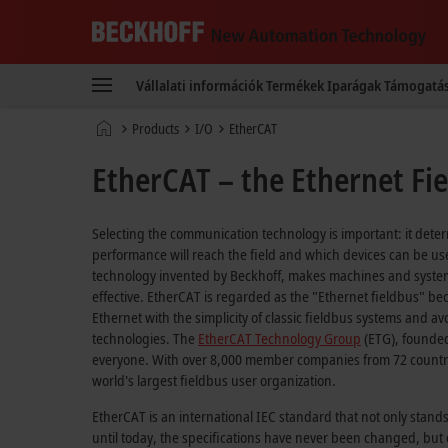
Beckhoff
-
Vállalati információk
Termékek
Iparágak
Támogatá
New
Automation
Kezdőlap
Products
I/O
EtherCAT
Technology
EtherCAT – the Ethernet Fi
Selecting the communication technology is important: it dete
performance will reach the field and which devices can be us
technology invented by Beckhoff, makes machines and systems
effective. EtherCAT is regarded as the "Ethernet fieldbus" b
Ethernet with the simplicity of classic fieldbus systems and av
technologies. The
EtherCAT Technology Group
(ETG), founded
everyone. With over 8,000 member companies from 72 countries
world's largest fieldbus user organization.
EtherCAT is an international IEC standard that not only stands 
until today, the specifications have never been changed, but 