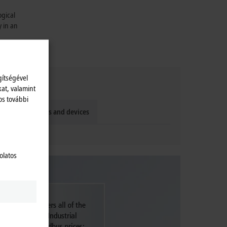
gical
 in an
gítségével
kat, valamint
os további
ariety of vendors and devices
olatos