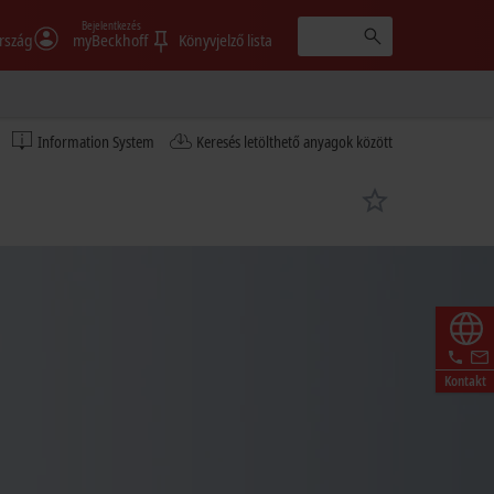
Bejelentkezés
rszág
myBeckhoff
Könyvjelző lista
Information System
Keresés letölthető anyagok között
Kontakt