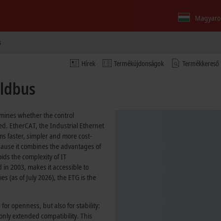
Magyaro
s
Hírek
Termékújdonságok
Termékkereső
eldbus
rmines whether the control
ed. EtherCAT, the Industrial Ethernet
 faster, simpler and more cost-
ecause it combines the advantages of
oids the complexity of IT
 in 2003, makes it accessible to
 (as of July 2026), the ETG is the
for openness, but also for stability:
only extended compatibility. This