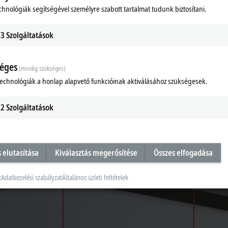
chnológiák segítségével személyre szabott tartalmat tudunk biztosítani.
3
Szolgáltatások
éges
(mindig szükséges)
technológiák a honlap alapvető funkcióinak aktiválásához szükségesek.
2
Szolgáltatások
s elutasítása
Kiválasztás megerősítése
Összes elfogadása
t
Adatkezelési szabályzat
Általános üzleti feltételek