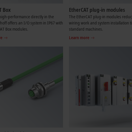
T Box
EtherCAT plug-in modules
igh-performance directly in the
The EtherCAT plug-in modules reduc
khoff offers an I/O system in IP67 with
wiring work and system installation t
CAT Box modules.
standard machines.
re
Learn more