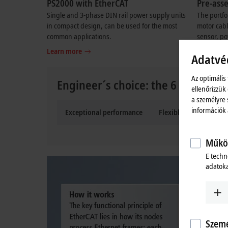
PS2000 with EtherCAT
Pre-ass
Single and 3-phase DIN rail power supply units
The portfo
in compact design, can be used for the most
motor cabl
common applications.
sensor, po
Learn more
Learn mo
Adatvé
Az optimális
Engineer´s choice: the 6 key benef
ellenőrizzük
a személyre 
információk
Exceptional performance
Flexible topology
Működ
E techn
adatoka
Szemé