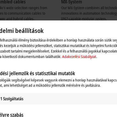
embled cables
MX-System
lio's wide selection ranges from
Our MX-System combines all technolo
es to communication cables to
innovations in automation technology
wer and hybrid cables.
IP67-capable modular system.
re
Learn more
delmi beállítások
 felhasználói élmény biztosítása érdekében a honlap használata során sütik se
its of EtherCAT
 és kezeljük a működési jellemzőket, statisztikai mutatókat és kényelmi funkció
szabott tartalmi megjelenítéseket. Ezekkel és a felhasználói jogokkal kapcsolat
 a következő dokumentumban találhatók:
Adakezelési Szabályzat.
Simple and robust
Integrated safety
Affordability
Largest v
ési jellemzők és statisztikai mutatók
ológiák segítségével képesek vagyunk elemezni a honlap használatával kapcs
t, ami lehetőséget ad a működési jellemzők mérésére és javítására.
1
Szolgáltatás
lyre szabás