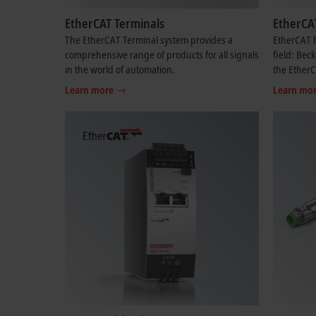
EtherCAT Terminals
EtherCA
The EtherCAT Terminal system provides a
EtherCAT h
comprehensive range of products for all signals
field: Bec
in the world of automation.
the Ether
Learn more
Learn mo