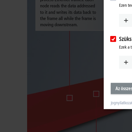
Ezen te
Szüks
Ezek a 
Az össze
Jognyilatkoza