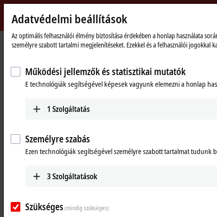
Adatvédelmi beállítások
Beckhoff
-
Az optimális felhasználói élmény biztosítása érdekében a honlap használata során 
Kezdőlap
Products
MX-System
személyre szabott tartalmi megjelenítéseket. Ezekkel és a felhasználói jogokka
New
Automation
Pluggable system solution for
Technology
Működési jellemzők és statisztikai mutatók
control cabinet-free automation: The
E technológiák segítségével képesek vagyunk elemezni a honlap hasz
MX-System
1
Szolgáltatás
MX-System Designer
Product overview table
Személyre szabás
Product finder
News
Ezen technológiák segítségével személyre szabott tartalmat tudunk bi
Products
3
Szolgáltatások
MBxxxx | Baseplates
Scalable baseplates as the basis for automation
Szükséges
without control cabinets.
(mindig szükséges)