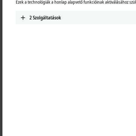
Ezek a technológiák a honlap alapvető funkcióinak aktiválásához sz
Learn more
2
Szolgáltatások
MCxxxx | IPC modules
Robust industrial PCs to control all automation
applications.
Learn more
MOxxxx | I/O modules
Comprehensive selection of I/O modules for all
signals of the automation world.
Learn more
MDxxxx | Drive modules
Compact multi-axis systems for drives of all types
and power levels.
Learn more