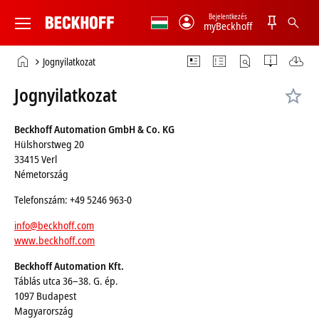
Bejelentkezés
myBeckhoff
Beckhoff
-
Kezdőlap
Jognyilatkozat
New
Automation
Jognyilatkozat
Technology
Beckhoff Automation GmbH & Co. KG
Hülshorstweg 20
33415 Verl
Németország
Telefonszám: +49 5246 963-0
info@beckhoff.com
www.beckhoff.com
Beckhoff Automation Kft.
Táblás utca 36–38. G. ép.
1097 Budapest
Magyarország