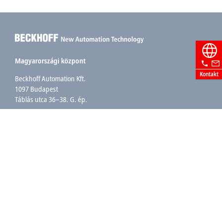
Magyarországi központ
Kontakt
Beckhoff Automation Kft.
1097 Budapest
Táblás utca 36–38. G. ép.
+36 1 50199-40
+36 1 50199-41
info@beckhoff.hu
Elérhetőségeink
www.beckhoff.com/hu-hu/
Hírlevél
Oldal nyomtatása
Vállalati információk