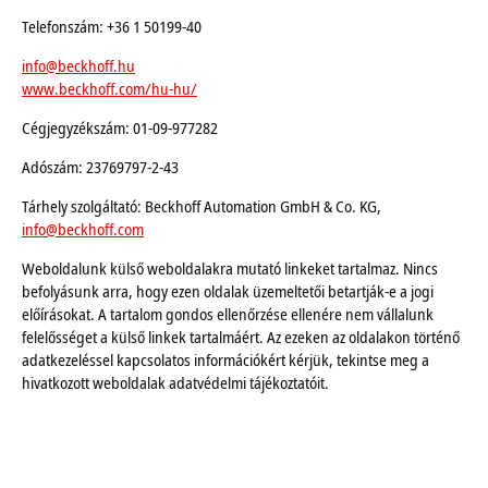
Telefonszám: +36 1 50199-40
info@beckhoff.hu
www.beckhoff.com/hu-hu/
Cégjegyzékszám: 01-09-977282
Adószám: 23769797-2-43
Tárhely szolgáltató: Beckhoff Automation GmbH & Co. KG,
info@beckhoff.com
Weboldalunk külső weboldalakra mutató linkeket tartalmaz. Nincs
befolyásunk arra, hogy ezen oldalak üzemeltetői betartják-e a jogi
előírásokat. A tartalom gondos ellenőrzése ellenére nem vállalunk
felelősséget a külső linkek tartalmáért. Az ezeken az oldalakon történő
adatkezeléssel kapcsolatos információkért kérjük, tekintse meg a
hivatkozott weboldalak adatvédelmi tájékoztatóit.