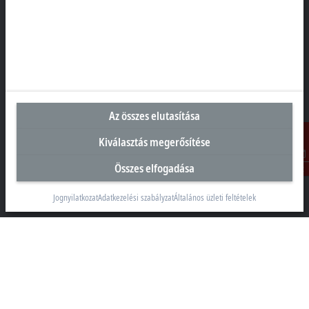
Magyarországi központ
Beckhoff Automation Kft.
1097 Budapest
Táblás utca 36–38. G. ép.
+36 1 50199-40
+36 1 50199-41
Az összes elutasítása
info@beckhoff.hu
Kiválasztás megerősítése
Elérhetőségeink
www.beckhoff.com/hu-hu/
Összes elfogadása
Kontakt
Hírlevél
Jognyilatkozat
Adatkezelési szabályzat
Általános üzleti feltételek
Oldal nyomtatása
Vállalati információk
Termékek és iparágak
Támogatás
Közösségi média