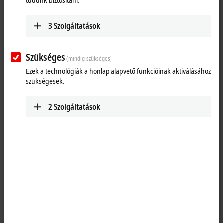
tudunk biztosítani.
Megszólítás
3
Szolgáltatások
Tudományos fokozat
Szükséges
(mindig szükséges)
Keresztnév
Ezek a technológiák a honlap alapvető funkcióinak aktiválásához
szükségesek.
Vezetéknév
2
Szolgáltatások
Vállalat
Utcanév és házszám
Pf.
Irányítószám