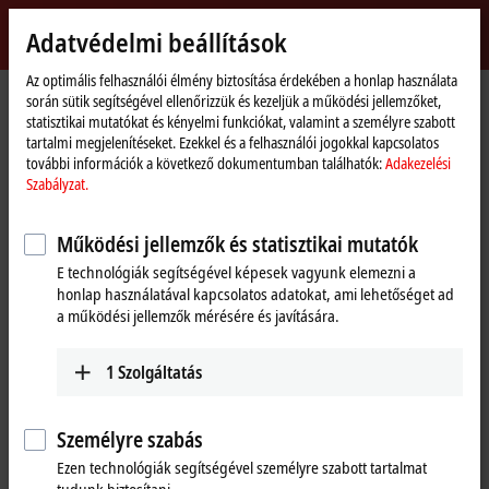
Bejelentkezés
Adatvédelmi beállítások
myBeckhoff
Beckhoff
-
Az optimális felhasználói élmény biztosítása érdekében a honlap használata
Kezdőlap
Hírlevél
során sütik segítségével ellenőrizzük és kezeljük a működési jellemzőket,
New
statisztikai mutatókat és kényelmi funkciókat, valamint a személyre szabott
Automation
Feliratkozás hírlevelünkre
tartalmi megjelenítéseket. Ezekkel és a felhasználói jogokkal kapcsolatos
Technology
további információk a következő dokumentumban találhatók:
Adakezelési
Szabályzat.
A Beckhoff hírleveleiből aktualitásainkról értesülhet. Itt iratkozhat fel:
Működési jellemzők és statisztikai mutatók
Ha van saját Beckhoff fiókja, kérjük lépjen be
itt
hogy a nyomtatványt
előre ki tudjuk tölteni az Ön személyes adataival! Nincs még saját
E technológiák segítségével képesek vagyunk elemezni a
Beckhoff fiókja? Akkor regisztráljon bármikor
itt
.
honlap használatával kapcsolatos adatokat, ami lehetőséget ad
a működési jellemzők mérésére és javítására.
1
Szolgáltatás
(
*
)
kötelezően kitöltendő mezők
Személyi adatok
Személyre szabás
Ezen technológiák segítségével személyre szabott tartalmat