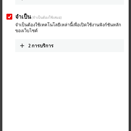
จำเป็น
คำทักทาย
(จำเป็นต้องใช้เสมอ)
จำเป็นต้องใช้เทคโนโลยีเหล่านี้เพื่อเปิดใช้งานฟังก์ชันหลัก
ของเว็บไซต์
ตำแหน่งทางวิชาการ
2
การบริการ
ชื่อ
นามสกุล
บริษัท
ชื่อถนน เลขที่ถนน
คำต่อท้ายที่อยู่