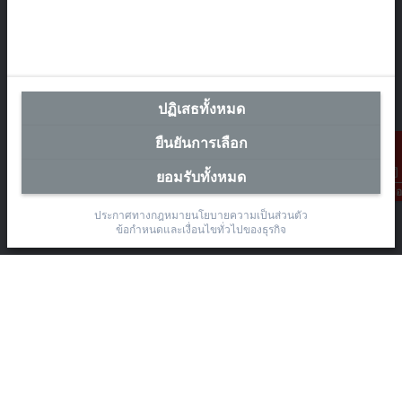
The Pretium Bang Na, Unit 91/8
Moo.15 Bang Na-Trat Frontage Road
Bang Kaeo, Bang Phli District, Samut Prakan 10540
+66 85 525 1555
ปฏิเสธทั้งหมด
sales@beckhoff.co.th
ยืนยันการเลือก
ข้อมูลติดต่อ
www.beckhoff.com/th-th/
ยอมรับทั้งหมด
การติดต่อ
จดหมายข่าว
ประกาศทางกฎหมาย
นโยบายความเป็นส่วนตัว
ปริ้นหน้ากระดาษ
ข้อกำหนดและเงื่อนไขทั่วไปของธุรกิจ
บริษัท
อุปกรณ์ และเทคโนโลยี
การช่วยเหลือ
สังคมออนไลน์