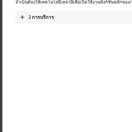
จำเป็นต้องใช้เทคโนโลยีเหล่านี้เพื่อเปิดใช้งานฟังก์ชันหลักของเ
Learn more
2
การบริการ
MCxxxx | IPC modules
Robust industrial PCs to control all automation
applications.
Learn more
MOxxxx | I/O modules
Comprehensive selection of I/O modules for all
signals of the automation world.
Learn more
MDxxxx | Drive modules
Compact multi-axis systems for drives of all types
and power levels.
Learn more