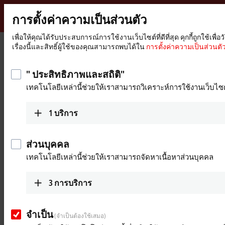
การตั้งค่าความเป็นส่วนตัว
Beckhoff
-
เพื่อให้คุณได้รับประสบการณ์การใช้งานเว็บไซต์ที่ดีที่สุด คุกกี้ถูกใช
หน้า
Products
MX-System
เรื่องนี้และสิทธิ์ผู้ใช้ของคุณสามารถพบได้ใน
การตั้งค่าความเป็นส่วนตัว
New
หลัก
Automation
Pluggable system solution for
Technology
" ประสิทธิภาพและสถิติ"
control cabinet-free automation: The
เทคโนโลยีเหล่านี้ช่วยให้เราสามารถวิเคราะห์การใช้งานเว็บไซต
MX-System
1
บริการ
MX-System Designer
Product overview table
ส่วนบุคคล
Product finder
News
เทคโนโลยีเหล่านี้ช่วยให้เราสามารถจัดหาเนื้อหาส่วนบุคคล
Products
3
การบริการ
MBxxxx | Baseplates
Scalable baseplates as the basis for automation
จำเป็น
without control cabinets.
(จำเป็นต้องใช้เสมอ)