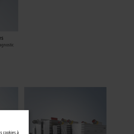
es
agnostic
es cookies à