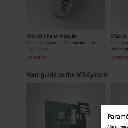
MRxxxx | Relay modules
MSxxxx 
Versatile relay modules for switching high
Feeding an
power levels.
power sup
Learn more
Learn mo
Your guide to the MX-System
Paramèt
Afin de vous 