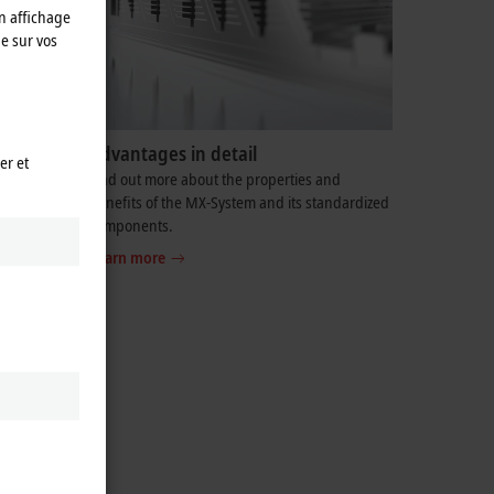
n affichage
e sur vos
Advantages in detail
er et
nne la
Find out more about the properties and
n d’armoire
benefits of the MX-System and its standardized
stem.
components.
Learn more