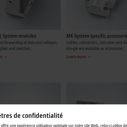
| System modules
MX-System-specific accessori
d forwarding of data and voltages,
Cables, connectors, slot cover and di
plies and switches.
dongle are available as accessories.
re
Learn more
res de confidentialité
offrir une expérience utilisateur optimale sur notre site Web, celui-ci utilise d