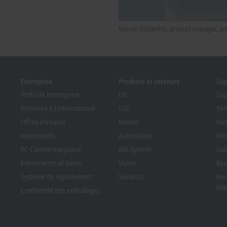
Marvin Düsterhus, product manager, pre
Entreprise
Produits et secteurs
Su
Profil de l'entreprise
IPC
Sup
Présence à l’international
I/O
Ser
Offres d’emploi
Motion
For
Nouveautés
Automation
Web
PC Control magazine
MX-System
Sol
Evénements et dates
Vision
Bec
Système de signalement
Secteurs
Rec
tél
Conformité des emballages