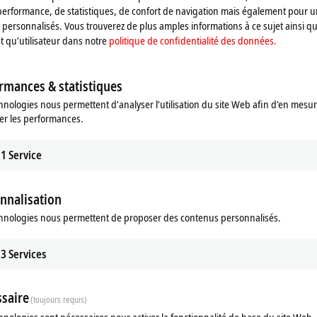
performance, de statistiques, de confort de navigation mais également pour u
personnalisés. Vous trouverez de plus amples informations à ce sujet ainsi qu
nt qu’utilisateur dans notre
politique de confidentialité des données.
rmances & statistiques
f Diagnostics
Service de conception
hnologies nous permettent d’analyser l’utilisation du site Web afin d’en mesur
eckhoff Diagnostics app, a
Notre service de conception vous do
er les performances.
e or tablet becomes a powerful
possibilité de comparer votre solutio
tool for on-site service calls.
de commande actuelle avec le MX-Sy
1
Service
re
Learn more
nnalisation
hnologies nous permettent de proposer des contenus personnalisés.
3
Services
saire
(toujours requis)