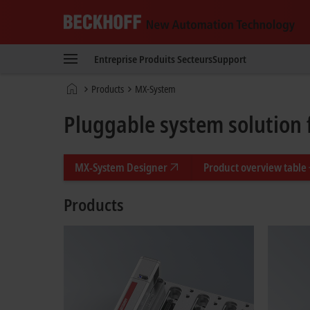
Beckhoff
-
Entreprise
Produits
Secteurs
Support
New
Automation
Page
Products
MX-System
Technology
d'accueil
Pluggable system solution 
MX-System Designer
Product overview table
Products