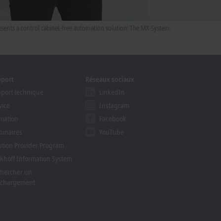
sents a control cabinet-free automation solution: The MX-System.
pport
Réseaux sociaux
port technique
LinkedIn
vice
Instagram
mation
Facebook
inaires
YouTube
ution Provider Program
khoff Information System
hercher un
échargement