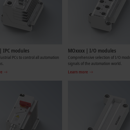
| IPC modules
MOxxxx | I/O modules
ustrial PCs to control all automation
Comprehensive selection of I/O modul
ns.
signals of the automation world.
re
Learn more