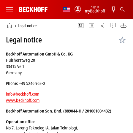
Sign in
myBeckhoff
Beckhoff
-
Home
Legal notice
New
page
Automation
Legal notice
Technology
Beckhoff Automation GmbH & Co. KG
Hülshorstweg 20
33415 Verl
Germany
Phone: +49 5246 963-0
info@beckhoff.com
www.beckhoff.com
Beckhoff Automation Sdn. Bhd. (889044-H / 201001004432)
Operation office
No 7, Lorong Teknologi A, Jalan Teknologi,