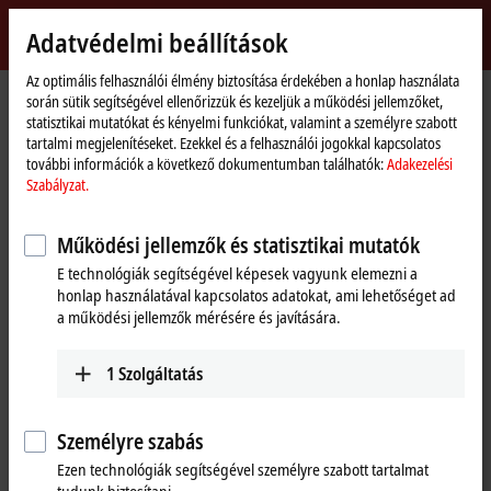
Bejelentkezés
Adatvédelmi beállítások
myBeckhoff
Beckhoff
-
Az optimális felhasználói élmény biztosítása érdekében a honlap használata
Kezdőlap
Products
I/O
EtherCAT Box
során sütik segítségével ellenőrizzük és kezeljük a működési jellemzőket,
New
statisztikai mutatókat és kényelmi funkciókat, valamint a személyre szabott
Automation
EtherCAT Box
tartalmi megjelenítéseket. Ezekkel és a felhasználói jogokkal kapcsolatos
Technology
további információk a következő dokumentumban találhatók:
Adakezelési
Szabályzat.
Tabular product overview
Product finder
Működési jellemzők és statisztikai mutatók
Products
E technológiák segítségével képesek vagyunk elemezni a
honlap használatával kapcsolatos adatokat, ami lehetőséget ad
EPxxxx | Industrial housing
a működési jellemzők mérésére és javítására.
IP67 modules for high performance directly in
the field
1
Szolgáltatás
Learn more
Személyre szabás
EPPxxxx | Industrial housing
Ezen technológiák segítségével személyre szabott tartalmat
IP67 modules with EtherCAT P: Communication