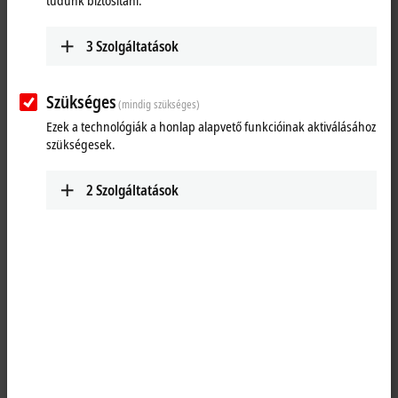
tudunk biztosítani.
and power in a single 4-wire standard Ethernet
cable.
3
Szolgáltatások
Learn more
EQxxxx | Stainless steel housing
Szükséges
(mindig szükséges)
IP69K modules for extreme harsh and corrosion-
Ezek a technológiák a honlap alapvető funkcióinak aktiválásához
prone environments.
szükségesek.
Learn more
2
Szolgáltatások
ERxxxx | Zinc die-cast housing
IP67 modules for extremely difficult industrial
and process environments
Learn more
Highlights
EtherCAT P
The one cable solution – One step closer to