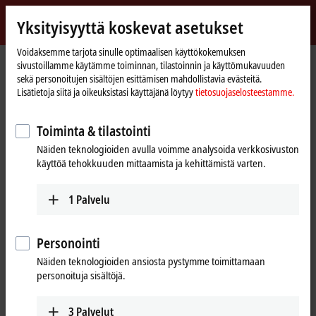
Kirjaudu sisään
Yksityisyyttä koskevat asetukset
myBeckhoff
Beckhoff
-
Voidaksemme tarjota sinulle optimaalisen käyttökokemuksen
sivustoillamme käytämme toiminnan, tilastoinnin ja käyttömukavuuden
New
sekä personoitujen sisältöjen esittämisen mahdollistavia evästeitä.
Automation
Kotisivu
Products
I/O
EtherCAT Terminals
Lisätietoja siitä ja oikeuksistasi käyttäjänä löytyy
tietosuojaselosteestamme.
Technology
EtherCAT Terminals
Toiminta & tilastointi
Näiden teknologioiden avulla voimme analysoida verkkosivuston
Tabular product overview
Product finder
käyttöä tehokkuuden mittaamista ja kehittämistä varten.
Products
1
Palvelu
EK/EC1xxx, BK1xx0 | EtherCAT Coupler
The EtherCAT Couplers are the link between the
Personointi
EtherCAT protocol at fieldbus level and the
Näiden teknologioiden ansiosta pystymme toimittamaan
EtherCAT Terminals.
personoituja sisältöjä.
Learn more
3
Palvelut