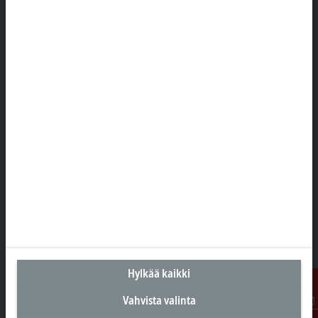
Suomen pääkonttori
Beckhoff Automation Oy
Hakakalliontie 2
05460 Hyvinkää
+358 20 7423 800
info@beckhoff.fi
Yhteystiedot
www.beckhoff.com/fi-fi/
Uutiskirje
Tulosta sivu
Yritys
Tuotteet ja toimialat
Hylkää kaikki
Tuki
Vahvista valinta
Sosiaalinen media
Ota