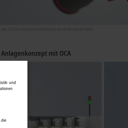
 was OCA ist und welche Vorteile sich durch den Einsatz dieser
n Anlagenkonzept mit OCA
istik- und
mationen
 die