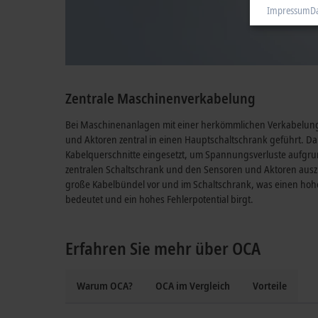
Impressum
D
Zentrale Maschinenverkabelung
Bei Maschinenanlagen mit einer herkömmlichen Verkabelun
und Aktoren zentral in einen Hauptschaltschrank geführt. D
Kabelquerschnitte eingesetzt, um Spannungsverluste aufgru
zentralen Schaltschrank und den Sensoren und Aktoren aus
große Kabelbündel vor und im Schaltschrank, was einen ho
bedeutet und ein hohes Fehlerpotential birgt.
Erfahren Sie mehr über OCA
Warum OCA?
OCA im Vergleich
Vorteile