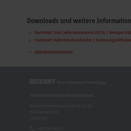
Downloads und weitere Informatio
Factsheet: One Cable Automation (OCA) | Weniger Ka
Factsheet: Hybridsteckverbinder | Kodierungsleitfade
Hybridsteckverbinder
Unternehmenszentrale Deutschland
Beckhoff Automation GmbH & Co. KG
Hülshorstweg 20
33415 Verl
+49 5246 963-0