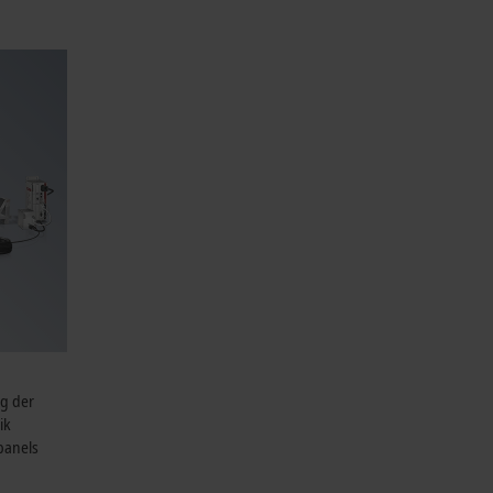
ng der
ik
panels