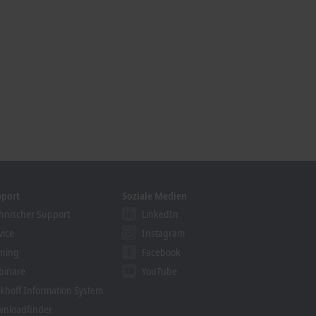
pport
Soziale Medien
hnischer Support
LinkedIn
vice
Instagram
ining
Facebook
binare
YouTube
khoff Information System
nloadfinder