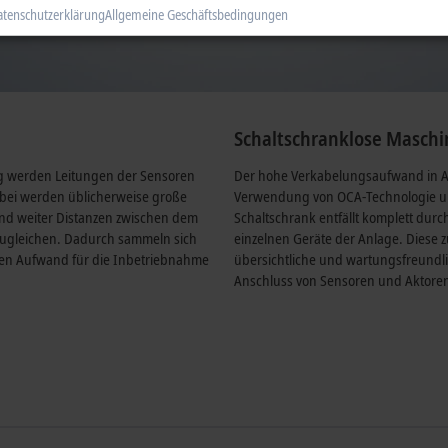
atenschutzerklärung
Allgemeine Geschäftsbedingungen
Schaltschranklose Masch
g werden Leitungen der Sensoren
Der hohe Verkabelungsaufwand in An
abei werden üblicherweise große
Verwendung von OCA-Technologie und
nd weiter Distanzen zwischen dem
Schaltschrank entfällt komplett durc
zugleichen. Dadurch sammeln sich
einzelnen Geräte der Anlage. Diese z
hen Aufwand für die Inbetriebnahme
übersichtliche und wartungsfreundl
Anschluss von Sensoren und Aktore