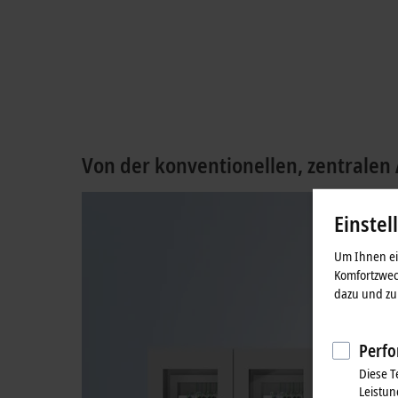
Von der konventionellen, zentrale
Einstel
Um Ihnen ein
Komfortzwec
dazu und zu 
Perfo
Diese T
Leistun