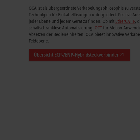
OCA ist als übergeordnete Verkabelungsphilosophie zu verste
Technolgien für Einkabellösungen untergliedert. Positive Au
jeder Ebene und jedem Gerät zu finden. Ob mit
EtherCAT P
, 
schaltschranklose Automatisierung,
OCT
für Motion-Anwend
Absetzen der Bedieneinheiten. OCA bietet innovative Verkab
Feldebene.
Übersicht ECP-/ENP-Hybridsteckverbinder