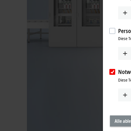
Perso
Diese T
Notw
Diese T
Alle abl