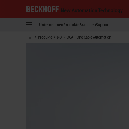
Beckhoff
-
Unternehmen
Produkte
Branchen
Support
New
Automation
Startseite
Produkte
I/O
OCA | One Cable Automation
Technology