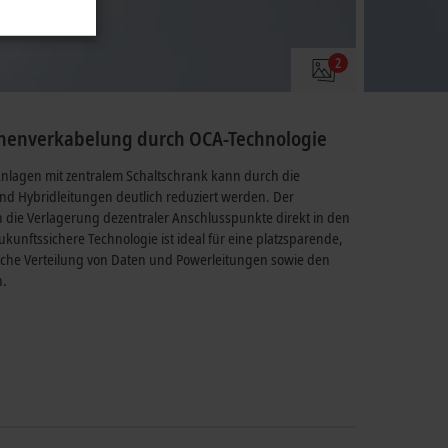
2
inenverkabelung durch OCA-Technologie
lagen mit zentralem Schaltschrank kann durch die
 Hybridleitungen deutlich reduziert werden. Der
h die Verlagerung dezentraler Anschlusspunkte direkt in den
ukunftssichere Technologie ist ideal für eine platzsparende,
iche Verteilung von Daten und Powerleitungen sowie den
n.