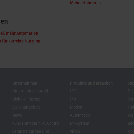
Mehr erfahren
nen
bel, mehr Automation
n für korrekte Nutzung
Unternehmen
Produkte und Branchen
Su
Unternehmensprofil
IPC
Tec
Globale Präsenz
I/O
Ser
Stellenangebote
Motion
Tra
News
Automation
We
Kundenmagazin PC Control
MX-System
Bec
Veranstaltungen und
Vision
Dow