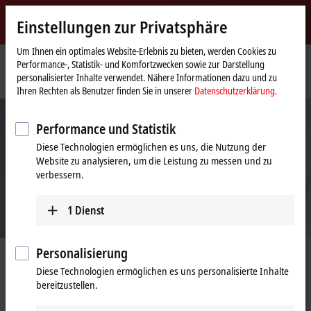
Jetzt anmelden
Einstellungen zur Privatsphäre
myBeckhoff
Beckhoff
-
Um Ihnen ein optimales Website-Erlebnis zu bieten, werden Cookies zu
Performance-, Statistik- und Komfortzwecken sowie zur Darstellung
New
personalisierter Inhalte verwendet. Nähere Informationen dazu und zu
Automation
Startseite
Produkte
IPC
Control Panels
CP-Link 4
Ihren Rechten als Benutzer finden Sie in unserer
Datenschutzerklärung.
Technology
Performance und Statistik
Diese Technologien ermöglichen es uns, die Nutzung der
Website zu analysieren, um die Leistung zu messen und zu
verbessern.
1
Dienst
Personalisierung
The One Cable Display Link
Diese Technologien ermöglichen es uns personalisierte Inhalte
CP-Link 4
bereitzustellen.