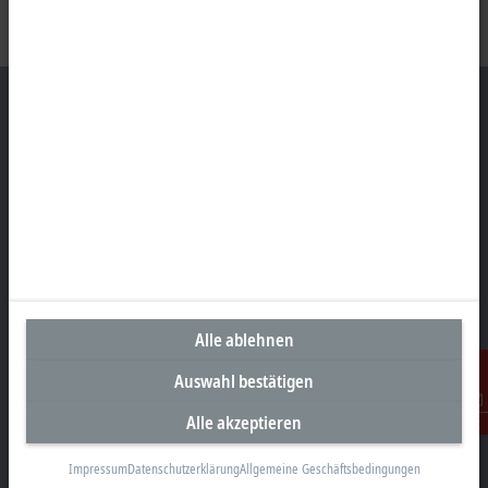
Unternehmenszentrale Deutschland
Beckhoff Automation GmbH & Co. KG
Hülshorstweg 20
33415 Verl
+49 5246 963-0
info@beckhoff.com
Alle ablehnen
Kontaktinformationen
Auswahl bestätigen
www.beckhoff.com/de-de/
Newsletter
Alle akzeptieren
Kontakt
Seite drucken
Impressum
Datenschutzerklärung
Allgemeine Geschäftsbedingungen