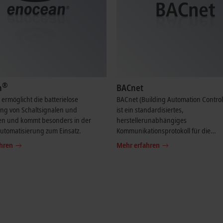
®
n
BACnet
ermöglicht die batterielose
BACnet (Building Automation Contro
ng von Schaltsignalen und
ist ein standardisiertes,
n und kommt besonders in der
herstellerunabhängiges
tomatisierung zum Einsatz.
Kommunikationsprotokoll für die
Gebäudeautomatisierung.
hren
Mehr erfahren