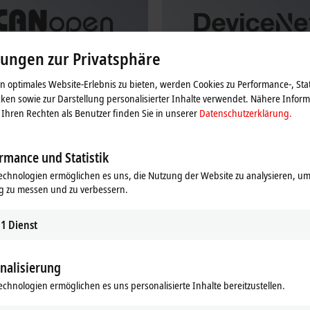
lungen zur Privatsphäre
 optimales Website-Erlebnis zu bieten, werden Cookies zu Performance-, Stat
ken sowie zur Darstellung personalisierter Inhalte verwendet. Nähere Infor
Ihren Rechten als Benutzer finden Sie in unserer
Datenschutzerklärung.
®
n
DeviceNet
®
rmöglicht durch effektive Nutzung
DeviceNet
ist ein Sensor-/Aktorbus
rmance und Statistik
ndbreite eine kurze
basierend auf CAN (Controller Area 
®
echnologien ermöglichen es uns, die Nutzung der Website zu analysieren, um
tionszeit bei vergleichsweise
DeviceNet
ist ein Standard der OD
g zu messen und zu verbessern.
 Datenraten.
DeviceNet Vendor Association).
hren
Mehr erfahren
1
Dienst
nalisierung
echnologien ermöglichen es uns personalisierte Inhalte bereitzustellen.