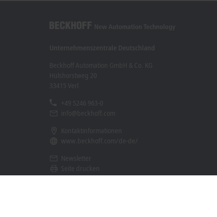
Unternehmenszentrale Deutschland
Beckhoff Automation GmbH & Co. KG
Hülshorstweg 20
33415 Verl
+49 5246 963-0
info@beckhoff.com
Kontaktinformationen
www.beckhoff.com/de-de/
Newsletter
Seite drucken