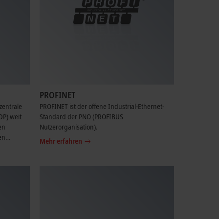
PROFINET
zentrale
PROFINET ist der offene Industrial-Ethernet-
P) weit
Standard der PNO (PROFIBUS
en
Nutzerorganisation).
en
Mehr erfahren
tion.