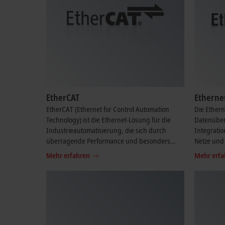
EtherCAT
Etherne
EtherCAT (Ethernet for Control Automation
Die Ethern
Technology) ist die Ethernet-Lösung für die
Datenüber
Industrieautomatisierung, die sich durch
Integrati
überragende Performance und besonders
Netze und 
einfache Handhabung auszeichnet.
Schnittste
Mehr erfahren
Mehr erfa
Ethernet-