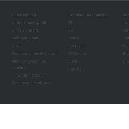
Unternehmen
Produkte und Branchen
Su
Unternehmensprofil
IPC
Tec
Globale Präsenz
I/O
Ser
Stellenangebote
Motion
Tra
News
Automation
We
Kundenmagazin PC Control
MX-System
Bec
Veranstaltungen und
Vision
Dow
Termine
Branchen
Hinweisgebersystem
Packaging Compliance