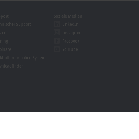
pport
Soziale Medien
hnischer Support
LinkedIn
vice
Instagram
ining
Facebook
binare
YouTube
khoff Information System
nloadfinder