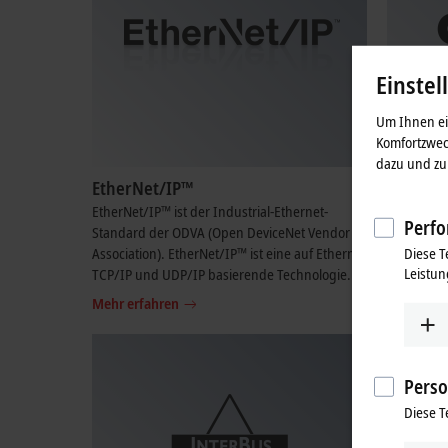
Einstel
Um Ihnen ein
Komfortzwec
dazu und zu 
EtherNet/IP™
CANope
EtherNet/IP™ ist der Industrial-Ethernet-
CANopen e
Perfo
Standard der ODVA (Open DeviceNet Vendor
der Busba
Diese T
Association). EtherNet/IP™ ist eine auf Ethernet
Systemreak
Leistun
TCP/IP und UDP/IP basierende Technologie.
niedrigen
Mehr erfahren
Mehr erfa
Perso
Diese T