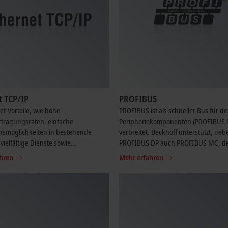
t TCP/IP
PROFIBUS
et-Vorteile, wie hohe
PROFIBUS ist als schneller Bus für de
tragungsraten, einfache
Peripheriekomponenten (PROFIBUS D
onsmöglichkeiten in bestehende
verbreitet. Beckhoff unterstützt, neb
vielfältige Dienste sowie
PROFIBUS DP auch PROFIBUS MC, d
llen, gelten auch für die Beckhoff
Standard für die Antriebskommunika
hren
Mehr erfahren
Produkte.