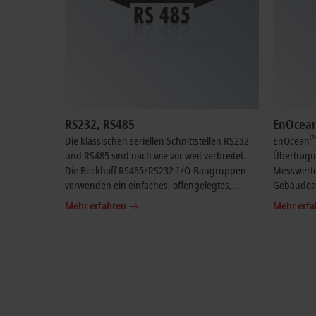
RS232, RS485
EnOcea
®
Die klassischen seriellen Schnittstellen RS232
EnOcean
und RS485 sind nach wie vor weit verbreitet.
Übertragu
Die Beckhoff RS485/RS232-I/O-Baugruppen
Messwerte
verwenden ein einfaches, offengelegtes,
Gebäudeau
serielles Kommunikationsprotokoll, das leicht
Mehr erfahren
Mehr erfa
zu implementieren ist.