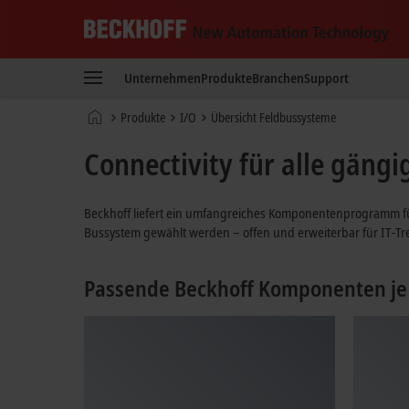
Beckhoff
-
Unternehmen
Produkte
Branchen
Support
New
Automation
Startseite
Produkte
I/O
Übersicht Feldbussysteme
Technology
Connectivity für alle gäng
Beckhoff liefert ein umfangreiches Komponentenprogramm fü
Bussystem gewählt werden – offen und erweiterbar für IT-Tr
Passende Beckhoff Komponenten je