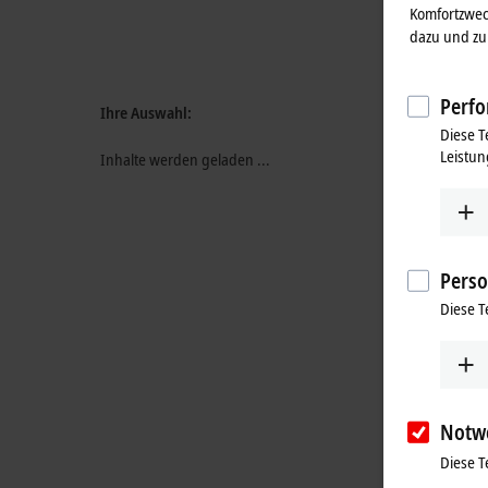
Komfortzwec
dazu und zu 
Perfo
Ihre Auswahl:
Diese T
Leistun
Inhalte werden geladen ...
Perso
Diese T
Notw
Diese T