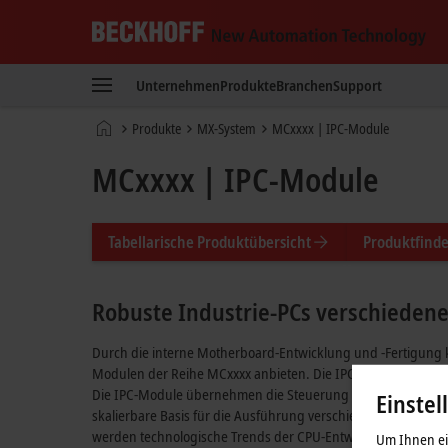
Beckhoff
-
Unternehmen
Produkte
Branchen
Support
New
Automation
Startseite
Produkte
MX-System
MCxxxx | IPC-Module
Technology
MCxxxx | IPC-Module
Tabellarische Produktübersicht
Produktfinde
Robuste Industrie-PCs verschiedene
Durch die interne Motherboard-Entwicklung und -Fertigung k
Modulen der Reihe MCxxxx anbieten. Die IPCs des MX-Systems
Die IPC-Module übernehmen die Steuerung der im System be
Einstel
skalierbare Basis für die Ausführung verschiedenster Automa
werden technologische Trends der CPU-Entwicklung sorgfälti
Um Ihnen ein