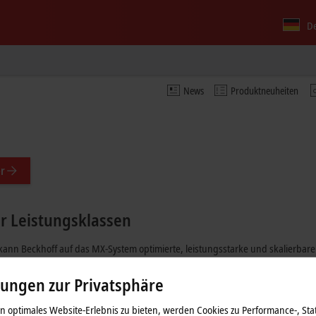
D
News
Produktneuheiten
r
r Leistungsklassen
ann Beckhoff auf das MX-System optimierte, leistungsstarke und skalierbare
 bilden eine Vielfalt an Leistungsklassen ab und lassen sich flexibel an 
findlichen MX-System-Funktionsmodule und bieten Programmierern und Enda
lungen zur Privatsphäre
tisierungsaufgaben. Dafür steht ein umfängliches Portfolio moderner CPUs z
g auf industrielle Bedürfnisse abgestimmt und umgesetzt.
 optimales Website-Erlebnis zu bieten, werden Cookies zu Performance-, Stat