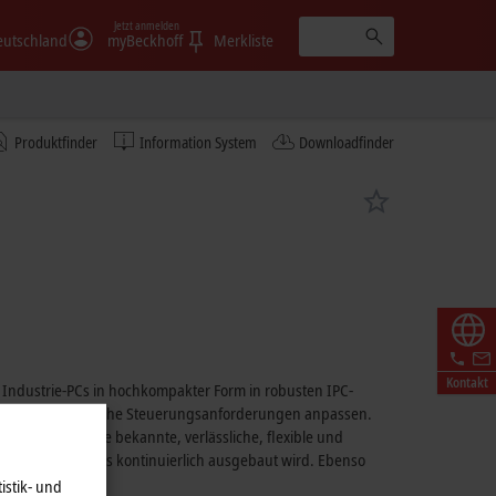
Jetzt anmelden
eutschland
myBeckhoff
Merkliste
Produktfinder
Information System
Downloadfinder
Kontakt
 Industrie-PCs in hochkompakter Form in robusten IPC-
anwendungsspezifische Steuerungsanforderungen anpassen.
nwendern eine bekannte, verlässliche, flexible und
ur Verfügung, das kontinuierlich ausgebaut wird. Ebenso
istik- und