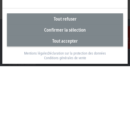
Tout refuser
Confirmer la sélection
Tout accepter
Contact
Siège social France
Mentions légales
Déclaration sur la protection des données
Beckhoff Automation Sarl
Conditions générales de vente
2 rue d’Arsonval
91400 Orsay
+33 1692 98370
info@beckhoff.fr
Coordonnées détaillées
www.beckhoff.com/fr-fr/
Newsletter
Imprimer la page