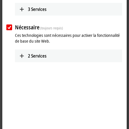
application-specific control requirements. The IPC modules take
3
Services
control of the function modules in the MX-System and provide
programmers and end users with a familiar, reliable, flexible and
scalable foundation for carrying out a wide range of automation tasks.
Nécessaire
(toujours requis)
A comprehensive portfolio of modern CPUs is available for this purpose
and is being continuously expanded. Likewise, technological trends in
Ces technologies sont nécessaires pour activer la fonctionnalité
CPU development are carefully matched to industrial needs and
de base du site Web.
implemented.
2
Services
25 items
Reset all filter values
Results:
Your selection:
Loading content ...