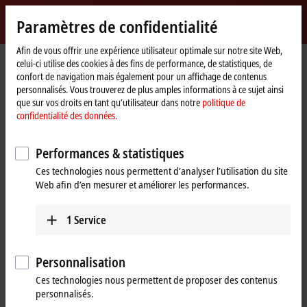
Identifiez-vous
Paramètres de confidentialité
myBeckhoff
Beckhoff
-
Afin de vous offrir une expérience utilisateur optimale sur notre site Web,
celui-ci utilise des cookies à des fins de performance, de statistiques, de
New
confort de navigation mais également pour un affichage de contenus
Automation
Page
Products
MX-System
MCxxxx | IPC modules
personnalisés. Vous trouverez de plus amples informations à ce sujet ainsi
Technology
d'accueil
que sur vos droits en tant qu’utilisateur dans notre
politique de
MCxxxx | IPC modules
confidentialité des données.
Performances & statistiques
Tabular product overview
Product finder
Ces technologies nous permettent d’analyser l’utilisation du site
Web afin d’en mesurer et améliorer les performances.
Robust industrial PCs of various performance
classes
1
Service
Thanks to internal motherboard development and production,
Beckhoff can offer high-performance and scalable industrial PCs
Personnalisation
optimized for the MX-System in a highly compact form, in robust IPC
Ces technologies nous permettent de proposer des contenus
modules from the MCxxxx series. The IPCs of the MX-System represent
personnalisés.
a variety of performance classes and can be flexibly adapted to