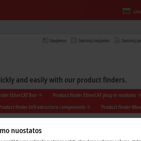
Liet
Naujienos
Gaminių naujienos
Gaminių pa
kly and easily with our product finders.
inder EtherCAT Box
Product finder EtherCAT plug-in modules
Product finder Infrastructure components
Product finder Mea
umo nuostatos