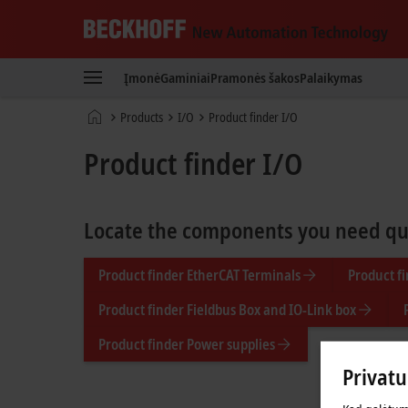
Beckhoff
-
Įmonė
Gaminiai
Pramonės šakos
Palaikymas
New
Automation
Pradinis
Products
I/O
Product finder I/O
Technology
puslapis
Product finder I/O
Locate the components you need quic
Product finder EtherCAT Terminals
Product f
Product finder Fieldbus Box and IO-Link box
Product finder Power supplies
Privat