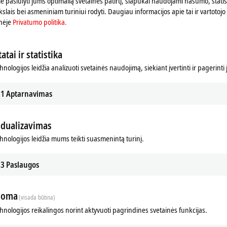
 pasiūlyti jums optimalią svetainės patirtį, slapukai naudojami našumo, statist
slais bei asmeniniam turiniui rodyti. Daugiau informacijos apie tai ir vartotojo 
nėje
Privatumo politika.
atai ir statistika
hnologijos leidžia analizuoti svetainės naudojimą, siekiant įvertinti ir pagerinti
1
Aptarnavimas
idualizavimas
chnologijos leidžia mums teikti suasmenintą turinį.
3
Paslaugos
loma
(visada būtina)
chnologijos reikalingos norint aktyvuoti pagrindines svetainės funkcijas.