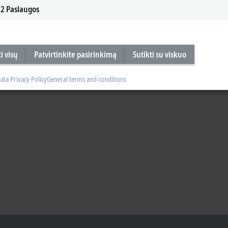
2
Paslaugos
i visų
Patvirtinkite pasirinkimą
Sutikti su viskuo
ata Privacy Policy
General terms and conditions