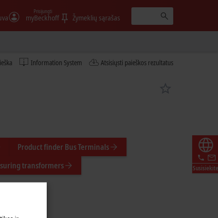
Prisijungti
uva
myBeckhoff
Žymeklių sąrašas
ieška
Information System
Atsisiųsti paieškos rezultatus
Product finder Bus Terminals
suring transformers
Susisiekit