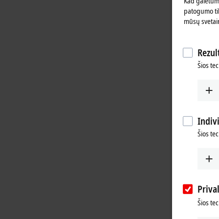
Kad galėtume
patogumo tik
mūsų svetai
Rezult
Šios tec
Indiv
Šios te
Priva
Šios te