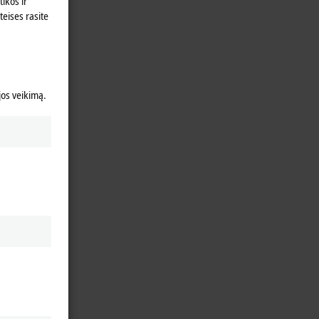
ikos ir
teises rasite
 jos veikimą.