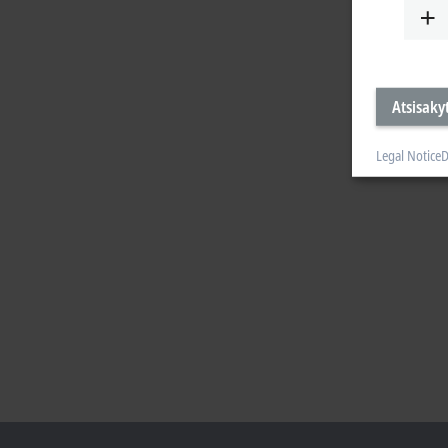
Atsisakyt
Legal Notice
D