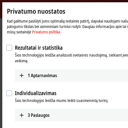
Privatumo nuostatos
m
Beckhoff
-
Kad galėtume pasiūlyti jums optimalią svetainės patirtį, slapukai naudojami našum
Pradinis
Products
Vision
patogumo tikslais bei asmeniniam turiniui rodyti. Daugiau informacijos apie tai ir
New
puslapis
mūsų svetainėje
Privatumo politika.
Automation
Vision: Complete and system-
Technology
integrated machine vision
Rezultatai ir statistika
Šios technologijos leidžia analizuoti svetainės naudojimą, siekiant įvert
veikimą.
Tabular product overview
Product finder
News
1
Aptarnavimas
Products
Individualizavimas
Šios technologijos leidžia mums teikti suasmenintą turinį.
Cameras
Robust cameras with highly flexible mounting
3
Paslaugos
options and a bandwidth of up to 2.5 Gbit/s offer
a range of services tailored to industrial PCs.