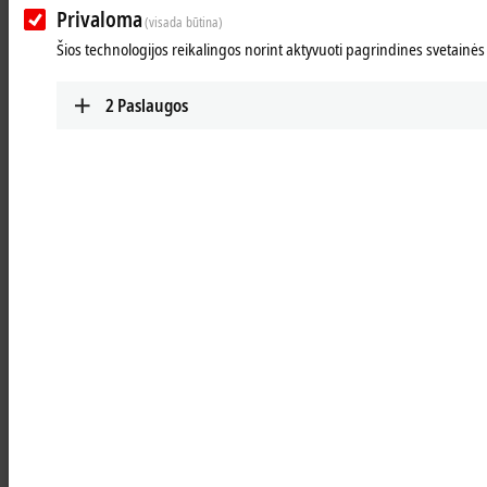
Learn more
Privaloma
(visada būtina)
Šios technologijos reikalingos norint aktyvuoti pagrindines svetainės
Optics
Robust, industrial-grade and investment-safe
2
Paslaugos
lenses guarantee easy handling and high
availability.
Learn more
Illumination
Spectrally adjustable, temperature-stable, and
reliable illumination supports EtherCAT-based
applications.
Learn more
Units
Start industrial image processing immediately
with the Vision Unit Illuminated (VUI)
Learn more