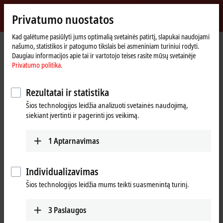
Prisijungti
Privatumo nuostatos
myBeckhoff
Beckhoff
-
Kad galėtume pasiūlyti jums optimalią svetainės patirtį, slapukai naudojami
Pradinis
myBeckhoff – Registracija
našumo, statistikos ir patogumo tikslais bei asmeniniam turiniui rodyti.
New
puslapis
Daugiau informacijos apie tai ir vartotojo teises rasite mūsų svetainėje
Automation
Naujos naudotojo paskyros
Privatumo politika.
Technology
sukūrimas
Rezultatai ir statistika
Atsisiųskite programinės įrangos failus ir naudokitės asmenine
Šios technologijos leidžia analizuoti svetainės naudojimą,
siekiant įvertinti ir pagerinti jos veikimą.
atsisiuntimų istorija.
Užsisakyti naujienlaiškį ir informaciją yra paprasta ir nesudėtinga.
Gaukite prieigą prie išskirtinių myBeckhoff vartotojams skirtų
1
Aptarnavimas
renginių.
Analoginius EtherCAT gnybtų kalibravimo sertifikatus gauti labai
paprasta – reikia tik paprašyti.
Individualizavimas
Panaudokite Beckhoff atsekamumo numerį (BTN) ir atsisiųskite
Šios technologijos leidžia mums teikti suasmenintą turinį.
XPlanar kalibravimo failus, skirtus jūsų variklio judančiajai daliai.
Interneto svetaines, kuriose dažnai lankotės, priskirkite prie
parankinių, kad jas atvertumėte vos keliais spragtelėjimais.
3
Paslaugos
Iš anksto užpildytas formas naudokite susisiekti su mūsų