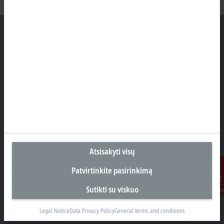
Biuras Kaune
Beckhoff Automation OÜ
Karaliaus Mindaugo ave. 38
44307 Kaune
+370 605 42400
info@beckhoff.lt
Kontaktinė informacija
Atsisakyti visų
www.beckhoff.com/lt-lt/
Patvirtinkite pasirinkimą
Naujienlaiškis
Spausdinti puslapį
Sutikti su viskuo
Susisiekit
Legal Notice
Data Privacy Policy
General terms and conditions
Įmonė