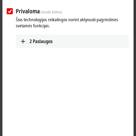
ekspertais.
Privaloma
(visada būtina)
Norėdami sukurti naują naudotojo paskyrą, pildykite šią formą.
Šios technologijos reikalingos norint aktyvuoti pagrindines
svetainės funkcijas.
Kai įvesite savo duomenis, gausite el. laišką, skirtą suaktyvinti paskyrą.
2
Paslaugos
(
*
)
privalomi laukai
Asmeninė informacija
Pasisveikinimas
Akademinis titulas
Vardas
*
Pavardė
*